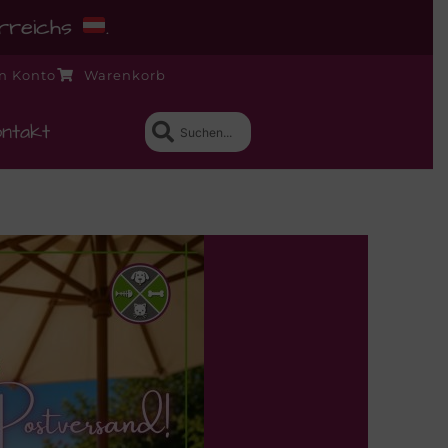
erreichs
.
n Konto
Warenkorb
ntakt