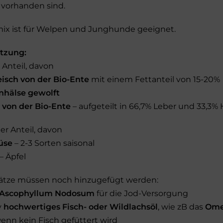
 vorhanden sind.
mix ist für Welpen und Junghunde geeignet.
tzung:
 Anteil, davon
isch von der Bio-Ente
mit einem Fettanteil von 15-20%
nhälse gewolft
 von der Bio-Ente
– aufgeteilt in 66,7% Leber und 33,3% 
er Anteil, davon
üse
– 2-3 Sorten saisonal
– Äpfel
ätze müssen noch hinzugefügt werden:
 Ascophyllum Nodosum
für die Jod-Versorgung
v
hochwertiges Fisch- oder Wildlachsöl
, wie zB das
Ome
wenn kein Fisch gefüttert wird