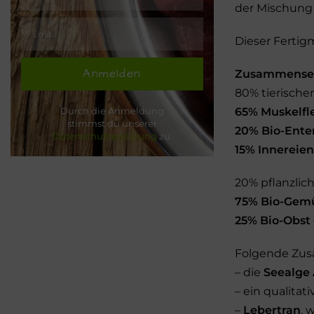
der Mischung
Dieser Fertig
Anmelden
Zusammense
80% tierischer
65% Muskelfle
Durch die Anmeldung
stimmst du unserer
20% Bio-Ente
Datenschutzerklärung
zu.
15% Innereien
20% pflanzlich
75% Bio-Gem
25% Bio-Obst
Folgende Zus
– die
Seealge
– ein qualitati
–
Lebertran
, 