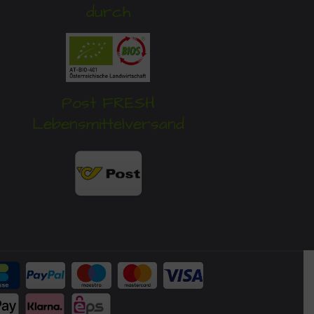
durch
Post FRESH
Lebensmittelversand