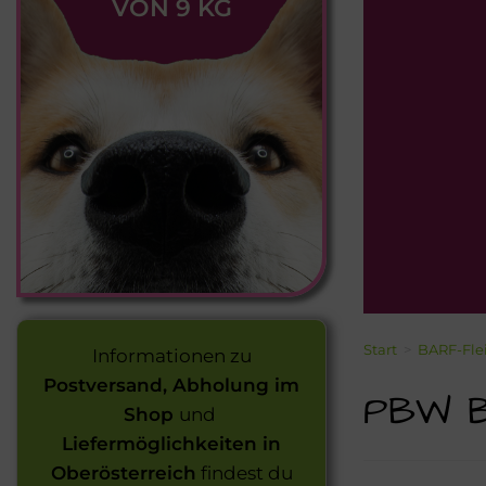
VON 9 KG
Start
>
BARF-Fle
Informationen zu
Postversand, Abholung im
PBW Ba
Shop
und
Liefermöglichkeiten in
Oberösterreich
findest du