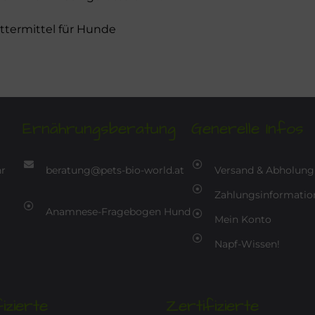
termittel für Hunde
Ernährungsberatung
Generelle Infos
hr
beratung@pets-bio-world.at
Versand & Abholung
Zahlungsinformatio
Anamnese-Fragebogen Hund
Mein Konto
Napf-Wissen!
izierte
Zertifizierte