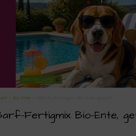
isch
>
Bio-Ente
>
PBW Barf-Fertigmix Bio-Ente, gewolft
rf-Fertigmix Bio-Ente, ge