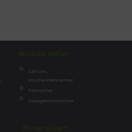
Nützliche Helfer
Calcium-,
Knochenmehlrechner
n
Fettrechner
Seealgenmehlrechner
Bio-zertifiziert