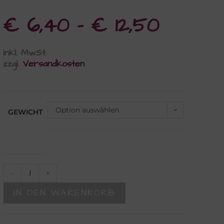
€
6,40
–
€
12,50
inkl. MwSt.
zzgl.
Versandkosten
Option auswählen
GEWICHT
-
+
IN DEN WARENKORB