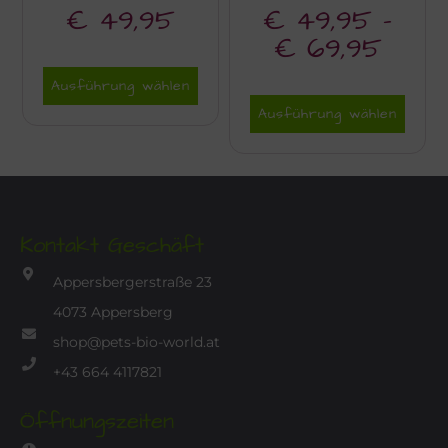
€
49,95
€
49,95
–
€
69,95
Ausführung wählen
Ausführung wählen
Kontakt Geschäft
Appersbergerstraße 23
4073 Appersberg
shop@pets-bio-world.at
+43 664 4117821
Öffnungszeiten