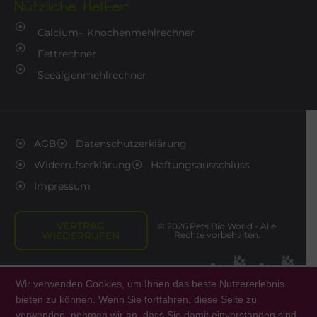
Nützliche Helfer
Calcium-, Knochenmehlrechner
Fettrechner
Seealgenmehlrechner
AGB
Datenschutzerklärung
Widerrufserklärung
Haftungsausschluss
Impressum
VERTRAG
© 2026 Pets Bio World - Alle
WIEDERRUFEN
Rechte vorbehalten.
Wir verwenden Cookies, um Ihnen das beste Nutzererlebnis
bieten zu können. Wenn Sie fortfahren, diese Seite zu
verwenden, nehmen wir an, dass Sie damit einverstanden sind.