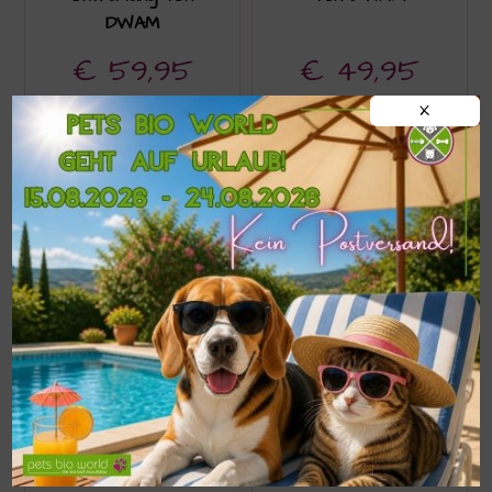
DWAM
€
59,95
€
49,95
X
In den Warenkorb
Ausführung wählen
Paddy Lee Halsband
Rebel Halsband von
von DWAM
DWAM