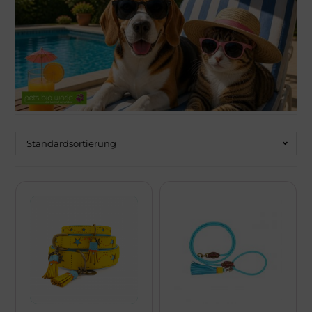
Über Mich!
Unser Team!
Blog
Kontakt
Standardsortierung
Napf-Wissen!
Terminvereinbarung
Newsletter Anmeldung
Zahlungsinformation
Seealgenmehl-Rechner für Hunde und Katzen #2