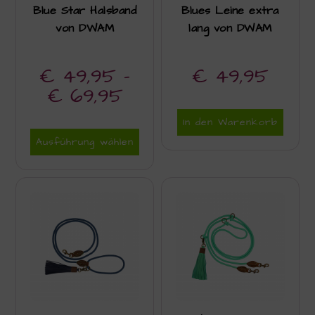
Blue Star Halsband
Blues Leine extra
von DWAM
lang von DWAM
€
49,95
–
€
49,95
€
69,95
In den Warenkorb
Ausführung wählen