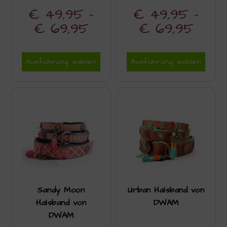
€
49,95
–
€
49,95
–
€
69,95
€
69,95
Ausführung wählen
Ausführung wählen
Sandy Moon
Urban Halsband von
Halsband von
DWAM
DWAM