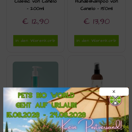
Classic von Canelo
Hundeshampoo von
– 200ml
Canelo – 150ml
€
12,90
€
13,90
In den Warenkorb
In den Warenkorb
X
MSM
Pfotenbalsam von
Regenerationsgel
Canelo – 100ml
für Hunde von