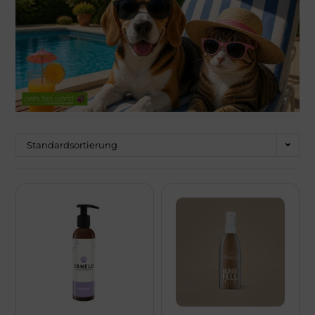
Über Mich!
Unser Team!
Blog
Kontakt
Standardsortierung
Napf-Wissen!
Terminvereinbarung
Newsletter Anmeldung
Zahlungsinformation
Seealgenmehl-Rechner für Hunde und Katzen #2