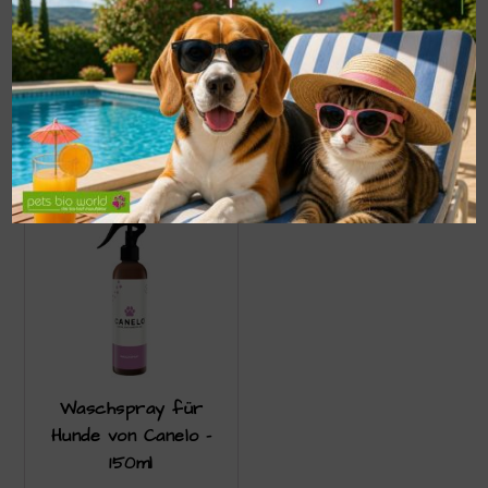
Canelo – 100ml
€
19,90
€
19,90
In den Warenkorb
In den Warenkorb
Waschspray für
Hunde von Canelo –
150ml