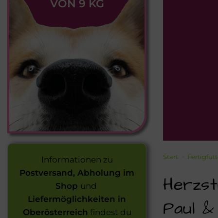
VON 9 KG
Start
>
Fertigfut
Informationen zu
Postversand, Abholung im
Herzst
Shop
und
Liefermöglichkeiten in
Paul &
Oberösterreich
findest du