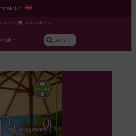
erreichs
.
n Konto
Warenkorb
ntakt