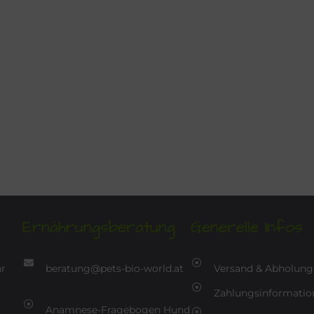
Ernährungsberatung
Generelle Infos
hr
beratung@pets-bio-world.at
Versand & Abholung
Zahlungsinformatio
Anamnese-Fragebogen Hund