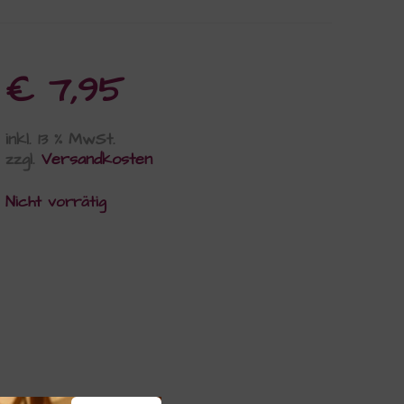
€
7,95
inkl. 13 % MwSt.
zzgl.
Versandkosten
Nicht vorrätig