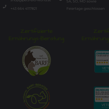
shop@pets-bio-world.at
SA, SO, MO sowie
+43 664 4117821
Feiertage geschlossen
Zertifizierte
Zertif
Ernährungs-Beratung
Ernährung