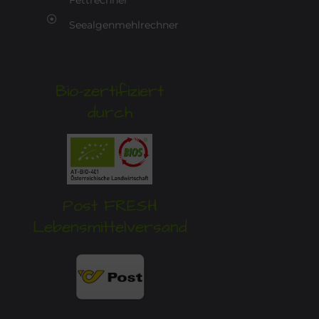
Fettrechner
Seealgenmehlrechner
Bio-zertifiziert
durch
Post FRESH
Lebensmittelversand