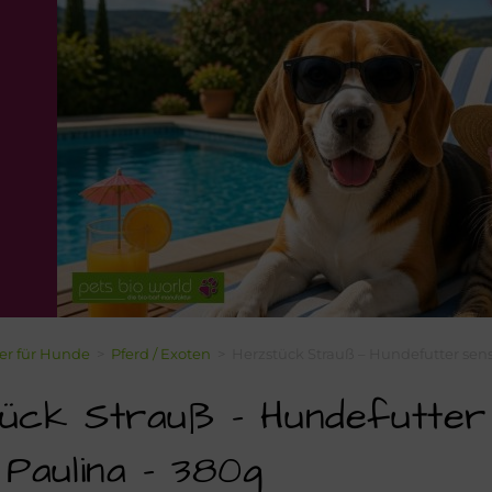
ter für Hunde
>
Pferd / Exoten
>
Herzstück Strauß – Hundefutter sens
ück Strauß – Hundefutter s
 Paulina – 380g