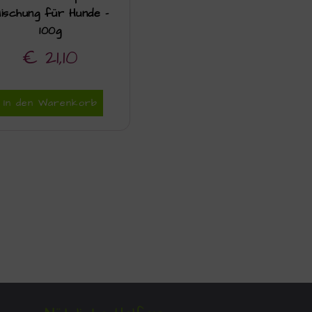
ischung für Hunde –
100g
€
21,10
In den Warenkorb