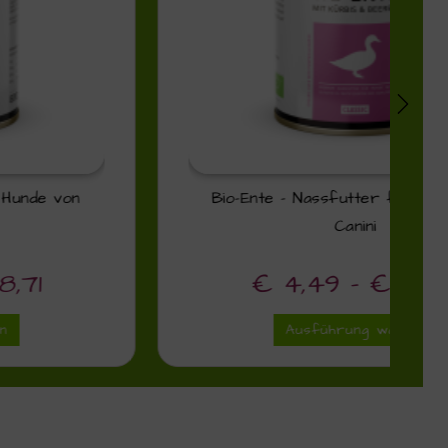
Bio-Ente – Nassfutter für Hunde von
Canini
€
4,49
–
€
38,71
Ausführung wählen