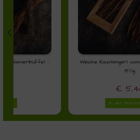
Weiche Kaustangerl vom Wasserbüffel –
150g
€
5,40
In den Warenkorb