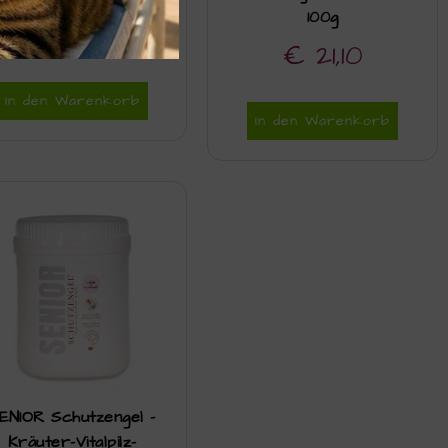
100g
€
18,50
€
21,10
In den Warenkorb
In den Warenkorb
ENIOR Schutzengel –
Kräuter-Vitalpilz-