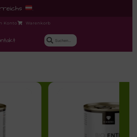
erreichs
.
n Konto
Warenkorb
ntakt