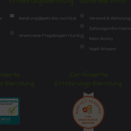
Ernährungsberatung
Generelle Infos
hr
beratung@pets-bio-world.at
Versand & Abholung
Zahlungsinformatio
Anamnese-Fragebogen Hund
Mein Konto
Napf-Wissen!
izierte
Zertifizierte
s-Beratung
Ernährungs-Beratung