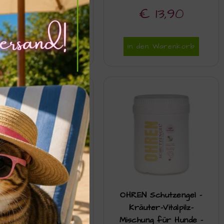
€
15,10
€
13,90
In den Warenkorb
In den Warenkorb
hr-Reiniger von LLI –
OHREN Schutzengel –
100ml
Kräuter-Vitalpilz-
Mischung für Hunde –