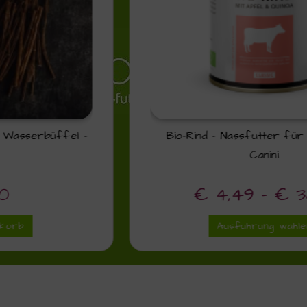
Bio-Rind – Nassfutter für Hunde von
Canini
€
4,49
–
€
38,71
Ausführung wählen