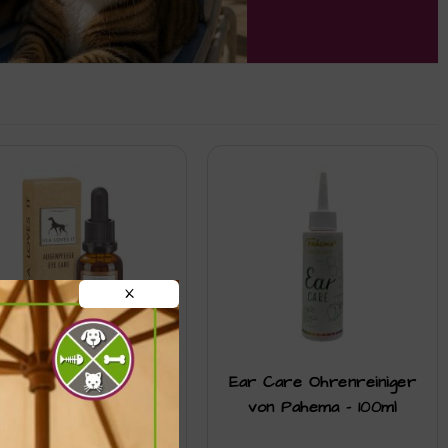
X
ugenpflege von LLI –
Ear Care Ohrenreiniger
30ml
von Pahema – 100ml