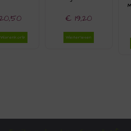
M
20,50
€
19,20
n Warenkorb
Weiterlesen