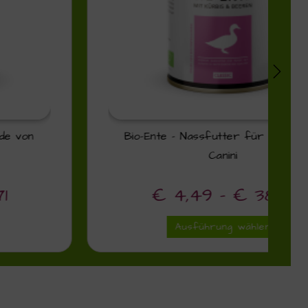
Bio-Ente – Nassfutter für Hunde von
Canini
€
4,49
–
€
38,71
Ausführung wählen