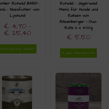
entier Rotwild BARF-
Rotwild – Jägerwald
nü – Nassfutter von
Menü für Hunde und
Lyxhund
Katzen von
Ritzenberger – Duo-
€
4,70
–
Rolls 2 x 400g
€
25,40
€
5,50
Ausführung wählen
In den Warenkorb