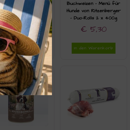
cchini und Bio-Obst –
Buchweizen – Menü für
Hundefutter Sensitiv
Hunde von Ritzenberger
on Liebesgut – 800g
– Duo-Rolls 2 x 400g
€
7,40
€
5,30
Weiterlesen
In den Warenkorb