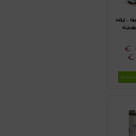
Wild – N
Hunde
€
€
Ausfüh