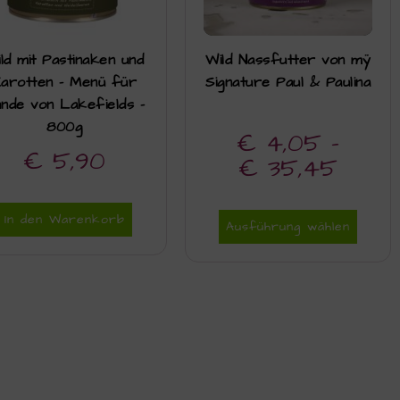
ld mit Pastinaken und
Wild Nassfutter von mÿ
arotten – Menü für
Signature Paul & Paulina
nde von Lakefields –
800g
€
4,05
–
€
5,90
€
35,45
In den Warenkorb
Ausführung wählen