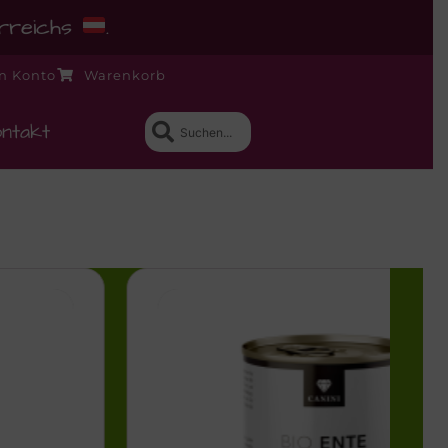
erreichs
.
n Konto
Warenkorb
ntakt