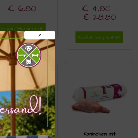
€
6,80
€
4,80
–
€
28,80
In den Warenkorb
X
Ausführung wählen
Kaninchen mit Bio-
Kaninchen mit