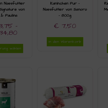
en Nassfutter
Kaninchen Pur –
R
Signature von
Nassfutter von Sanoro
Me
 & Paulina
– 800g
3,75
–
€
7,50
34,80
In den Warenkorb
rung wählen