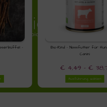
Bio-Rind – Nassfutter für Hunde von
Canini
€
4,49
–
€
38,71
Ausführung wählen