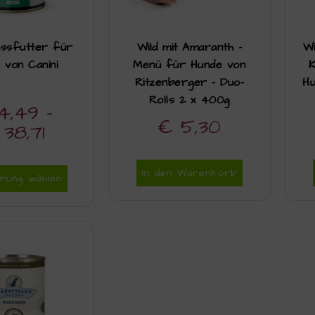
assfutter für
Wild mit Amaranth –
Wi
 von Canini
Menü für Hunde von
K
Ritzenberger – Duo-
Hu
Rolls 2 x 400g
4,49
–
€
5,30
38,71
In den Warenkorb
rung wählen