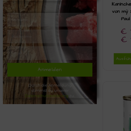
Kaninch
von mÿ 
Paul
€
€
Ausfüh
Anmelden
Durch die Anmeldung
stimmst du unserer
Datenschutzerklärung
zu.