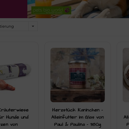
tierung
ück
ück
ück
ück
ück
ück
ück
ück
ück
Zurück
Kräuterwiese
Herzstück Kaninchen –
demenüs
satz & Knochenmehl
ur
gefriergetrocknet
n
en
zenmenüs
Canelo
ür Hunde und
Alleinfutter im Glas von
Al
tzen von
Paul & Paulina – 380g
P