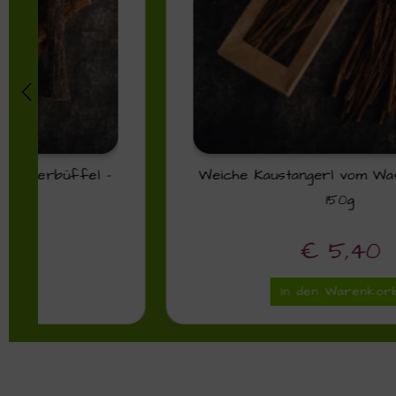
Weiche Kaustangerl vom Wasserbüffel –
150g
€
5,40
In den Warenkorb