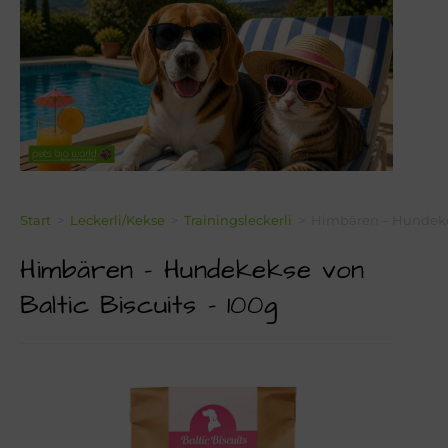
Über Mich!
Unser Team!
Blog
Kontakt
Napf-Wissen!
Start
>
Leckerli/Kekse
>
Trainingsleckerli
>
Himbären – Hundekek
Himbären – Hundekekse von
Terminvereinbarung
Baltic Biscuits – 100g
Newsletter Anmeldung
Zahlungsinformation
Seealgenmehl-Rechner für Hunde und Katzen #2