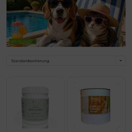
Über Mich!
Unser Team!
Blog
Kontakt
Standardsortierung
Napf-Wissen!
Terminvereinbarung
Newsletter Anmeldung
Zahlungsinformation
Seealgenmehl-Rechner für Hunde und Katzen #2