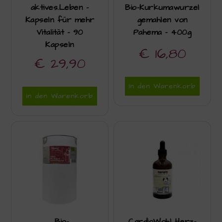
aktives.Leben –
Bio-Kurkumawurzel
Kapseln für mehr
gemahlen von
Vitalität – 90
Pahema – 400g
Kapseln
€
16,80
€
29,90
In den Warenkorb
In den Warenkorb
Bio-
CardioWohl Herz-