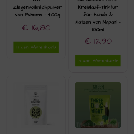
Ziegenvollmilchpulver
Kreislauf-Tinktur
von Pahema – 400g
für Hunde &
Katzen von Napani –
€
16,80
100ml
€
12,90
In den Warenkorb
In den Warenkorb