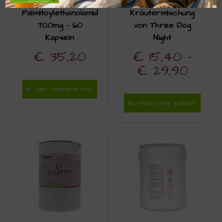
Liposomale PEA –
Senior Phyt
Palmitoylethanolamid
Kräutermischung
700mg – 60
von Three Dog
Kapseln
Night
€
35,20
€
15,40
–
€
29,90
In den Warenkorb
Ausführung wählen