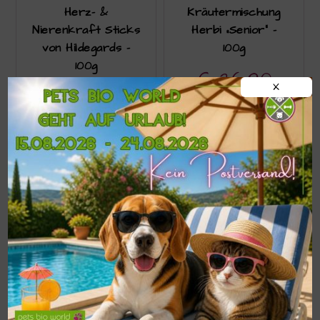
Herz- &
Kräutermischung
Nierenkraft Sticks
Herbi „Senior“ –
von Hildegards –
100g
100g
€
26,90
€
14,35
X
In den Warenkorb
In den Warenkorb