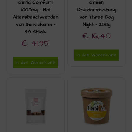
Geria Comfort
Green
1000mg – Bei
Kräutermischung
Altersbeschwerden
von Three Dog
von Sensipharm –
Night – 200g
90 Stück
€
16,40
€
41,95
In den Warenkorb
In den Warenkorb