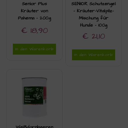
Senior Plus
SENIOR Schutzengel
Kräuter von
– Kräuter-Vitalpilz-
Pahema – 200g
Mischung für
Hunde – 100g
€
18,90
€
21,10
In den Warenkorb
In den Warenkorb
Weißdornbeeren