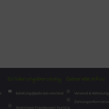
Ernährungsberatung
Generelle Infos
hr
beratung@pets-bio-world.at
Versand & Abholung
Zahlungsinformatio
Anamnese-Fragebogen Hund