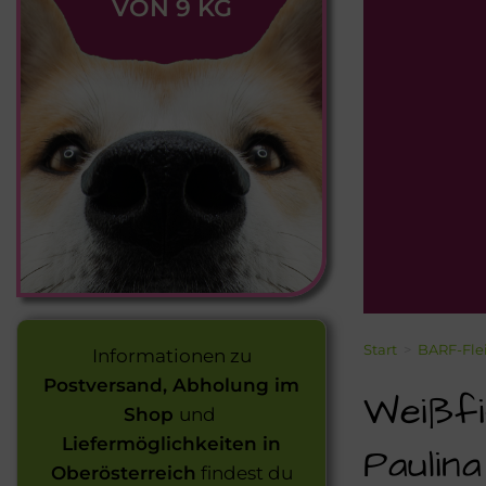
VON 9 KG
Start
>
BARF-Fle
Informationen zu
Postversand, Abholung im
Weißfi
Shop
und
Liefermöglichkeiten in
Paulina
Oberösterreich
findest du