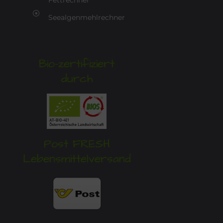
Fettrechner
Seealgenmehlrechner
Bio-zertifiziert
durch
Post FRESH
Lebensmittelversand