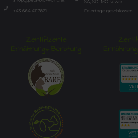
shop@pets-bio-world.at
SA, SO, MO sowie
+43 664 4117821
Feiertage geschlossen
Zertifizierte
Zertif
Ernährungs-Beratung
Ernährung