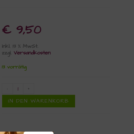
€
9,50
inkl. 13 % MwSt.
zzgl.
Versandkosten
13 vorrätig
-
+
IN DEN WARENKORB