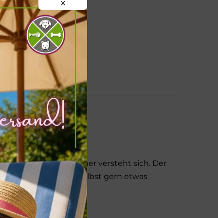
X
na
rtig – für den Vierbeiner versteht sich. Der
n, von der man sich selbst gern etwas