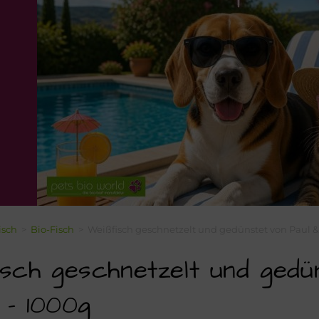
isch
>
Bio-Fisch
>
Weißfisch geschnetzelt und gedünstet von Paul &
sch geschnetzelt und gedü
 – 1000g