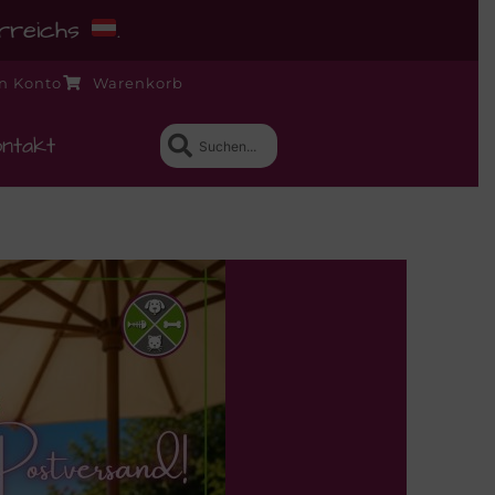
erreichs
.
n Konto
Warenkorb
ntakt