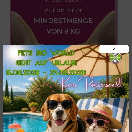
nur ab einer
MINDESTMENGE
VON 9 KG
X
Informationen zu
Postversand,