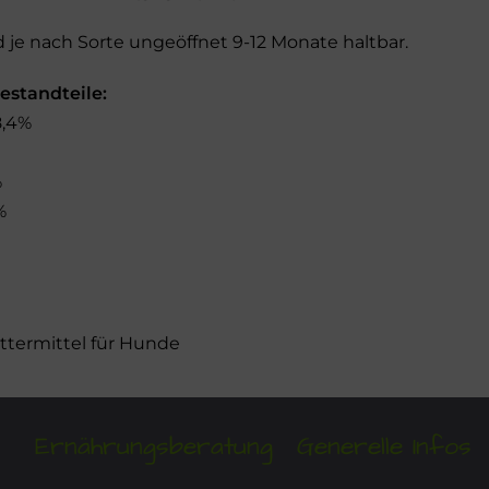
d je nach Sorte ungeöffnet 9-12 Monate haltbar.
estandteile:
8,4%
%
%
termittel für Hunde
Ernährungsberatung
Generelle Infos