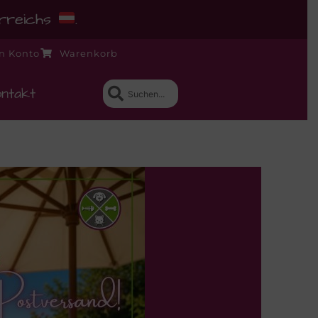
erreichs
.
n Konto
Warenkorb
ntakt