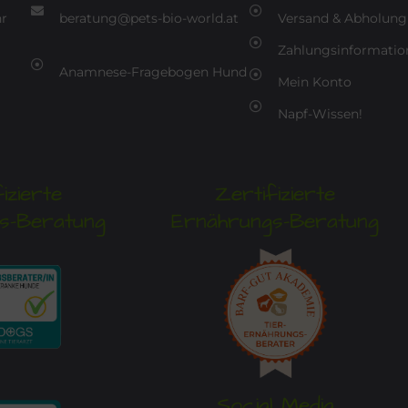
hr
beratung@pets-bio-world.at
Versand & Abholung
Zahlungsinformatio
Anamnese-Fragebogen Hund
Mein Konto
Napf-Wissen!
izierte
Zertifizierte
s-Beratung
Ernährungs-Beratung
Social Media