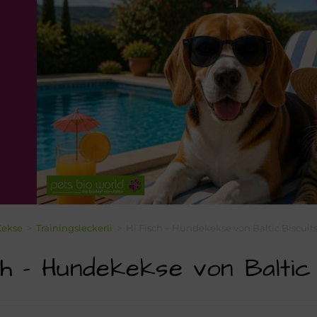
Kekse
>
Trainingsleckerli
>
Hi Fisch – Hundekekse von Baltic Biscuits
ch – Hundekekse von Baltic 