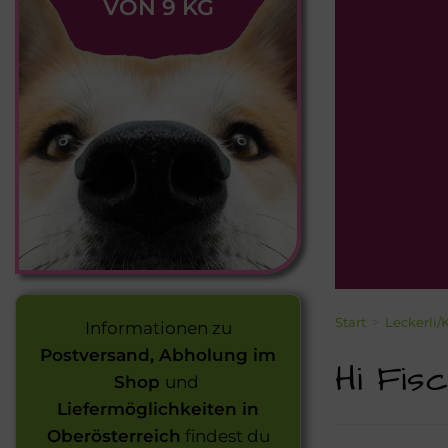
VON 9 KG
Start
>
Leckerli/
Informationen zu
Postversand, Abholung im
Hi Fis
Shop
und
Liefermöglichkeiten in
Oberösterreich
findest du