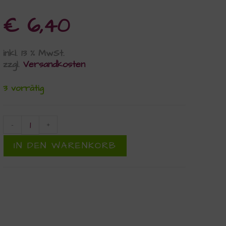
€
6,40
inkl. 13 % MwSt.
zzgl.
Versandkosten
3 vorrätig
-
+
IN DEN WARENKORB