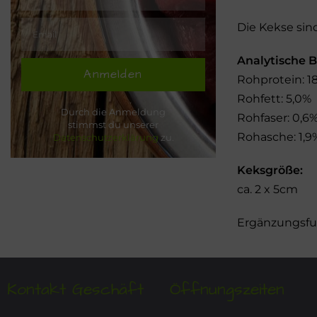
Die Kekse sin
Analytische B
Anmelden
Rohprotein: 1
Rohfett: 5,0%
Durch die Anmeldung
Rohfaser: 0,6
stimmst du unserer
Rohasche: 1,9
Datenschutzerklärung
zu.
Keksgröße:
ca. 2 x 5cm
Ergänzungsfut
Kontakt Geschäft
Öffnungszeiten