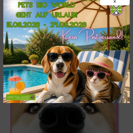
X
!!!WICHTIG!!!
Postversand von
BARF-
Frostfleisch
nur ab einer
MINDESTMENGE
VON 9 KG