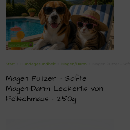
Über Mich!
Unser Team!
Blog
Kontakt
Napf-Wissen!
Start
>
Hundegesundheit
>
Magen/Darm
>
Magen Putzer – Sof
Magen Putzer – Softe
Terminvereinbarung
Magen-Darm Leckerlis von
Newsletter Anmeldung
Fellschmaus – 250g
Zahlungsinformation
Seealgenmehl-Rechner für Hunde und Katzen #2