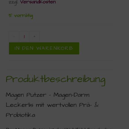
zzgl.
Versandkosten
5 vorrätig
-
+
IN DEN WARENKORB
Produktbeschreibung
Magen Putzer – Magen-Darm
Leckerlis mit wertvollen Prä- &
Probiotika