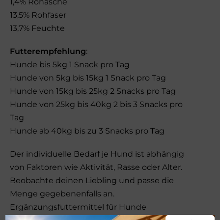
1,4% Rohasche
13,5% Rohfaser
13,7% Feuchte
Futterempfehlung
:
Hunde bis 5kg 1 Snack pro Tag
Hunde von 5kg bis 15kg 1 Snack pro Tag
Hunde von 15kg bis 25kg 2 Snacks pro Tag
Hunde von 25kg bis 40kg 2 bis 3 Snacks pro
Tag
Hunde ab 40kg bis zu 3 Snacks pro Tag
Der individuelle Bedarf je Hund ist abhängig
von Faktoren wie Aktivität, Rasse oder Alter.
Beobachte deinen Liebling und passe die
Menge gegebenenfalls an.
Ergänzungsfuttermittel für Hunde