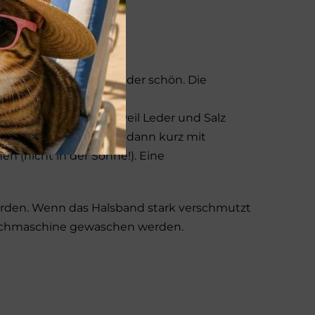
 bleiben unsere Halsbänder schön. Die
läche mit grüner Seife.
sband zu entfernen weil Leder und Salz
t? Spüle das Halsband dann kurz mit
 (nicht in der Sonne!). Eine
rden. Wenn das Halsband stark verschmutzt
aschmaschine gewaschen werden.