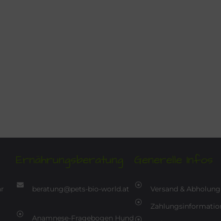
Ernährungsberatung
Generelle Infos
hr
beratung@pets-bio-world.at
Versand & Abholung
Zahlungsinformatio
Anamnese-Fragebogen Hund