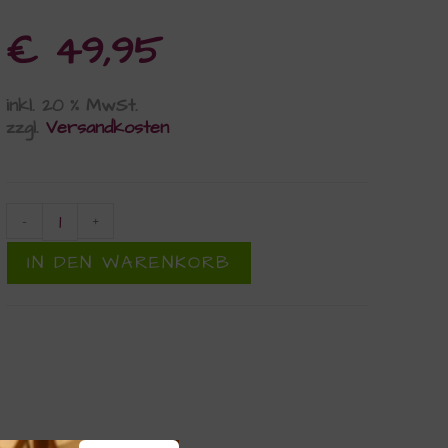
€
49,95
inkl. 20 % MwSt.
zzgl.
Versandkosten
-
+
IN DEN WARENKORB