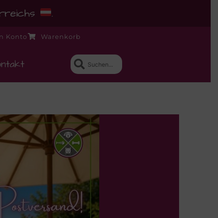
erreichs
.
n Konto
Warenkorb
ntakt