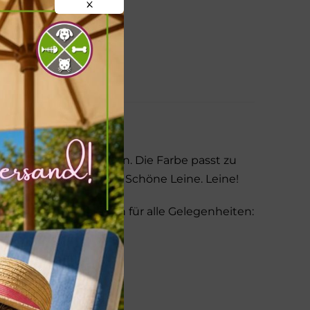
X
ehört in jede Kollektion. Die Farbe passt zu
e, solide lange Leine. Schöne Leine. Leine!
n. Es gibt drei Längen für alle Gelegenheiten:
eistern