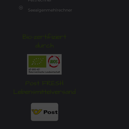
Fettrechner
Seealgenmehlrechner
Bio-zertifiziert
durch
Post FRESH
Lebensmittelversand