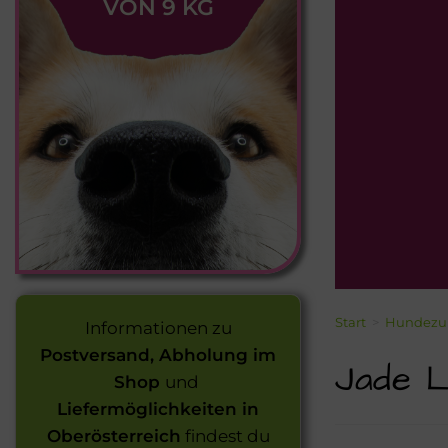
VON 9 KG
Start
>
Hundezu
Informationen zu
Postversand, Abholung im
Jade L
Shop
und
Liefermöglichkeiten in
Oberösterreich
findest du