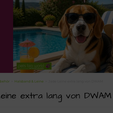
behör
>
Halsband & Leine
>
Jade Leine extra lang von DWAM
eine extra lang von DWAM