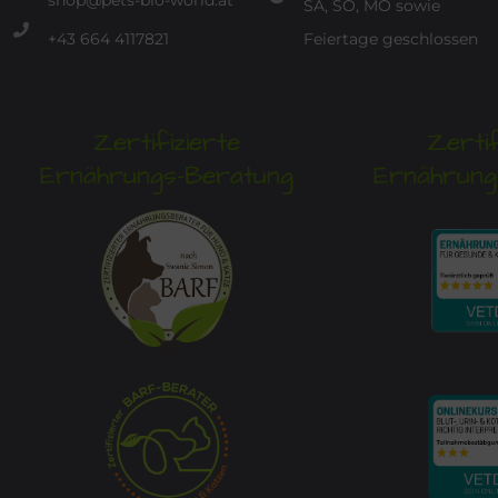
shop@pets-bio-world.at
SA, SO, MO sowie
+43 664 4117821
Feiertage geschlossen
Zertifizierte
Zertif
Ernährungs-Beratung
Ernährung