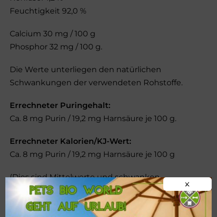
Feuchtigkeit 92,0 %
Calcium 30 mg / 100 g
Phosphor 32 mg / 100 g.
Die Werte unterliegen den natürlichen
Schwankungen der verwendeten Rohstoffe.
Errechneter Puringehalt:
Ca. 8 mg Purin / 19,2 mg Harnsäure je 100 g.
Errechneter Kalorien/KJ-Wert:
Ca. 8 mg Purin / 19,2 mg Harnsäure je 100 g
(Dies sind Mittelwerte und schwanken
X
entsprechend analog den verwendeten
Rohstoffen)