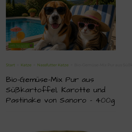
Über Mich!
Unser Team!
Blog
Kontakt
Napf-Wissen!
Start
>
Katze
>
Nassfutter Katze
>
Bio-Gemüse-Mix Pur aus Süßka
Bio-Gemüse-Mix Pur aus
Terminvereinbarung
Süßkartoffel, Karotte und
Newsletter Anmeldung
Pastinake von Sanoro – 400g
Zahlungsinformation
Seealgenmehl-Rechner für Hunde und Katzen #2