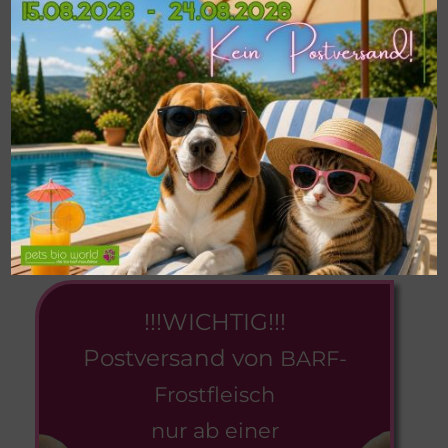
Fütterungsempfehlung:
Als Zugabe zu rohem oder gegartem Fleisch.
Je nach Alter und Aktivität des Hundes wird
eine tägliche Gesamtfuttermenge von ca. 2 –
4 % des Körpergewichts empfohlen.
Der alleinige Einsatz dieses Futters ist NICHT
bedarfsdeckend.
Ergänzungsfuttermittel für Hunde
!!!WICHTIG!!!
Postversand von
BARF-
Frostfleisch
nur ab einer