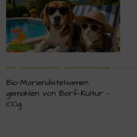
Über Mich!
Unser Team!
Blog
Kontakt
Napf-Wissen!
Start
>
Hundegesundheit
>
Leber/Niere/Harnwege
>
Bio-Marie
Bio-Mariendistelsamen
Terminvereinbarung
gemahlen von Barf-Kultur –
Newsletter Anmeldung
100g
Zahlungsinformation
Seealgenmehl-Rechner für Hunde und Katzen #2