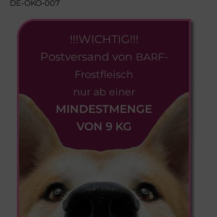
DE-ÖKO-007
!!!WICHTIG!!!
Postversand von
BARF-
Frostfleisch
nur ab einer
MINDESTMENGE
VON 9 KG