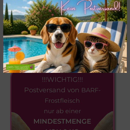
Vitamin E 24,0 mg, Calcium-D-pantothenat
5,06 mg, Vitamin B₁ 3,90 mg, Vitamin B₂ 3,60
mg, Mangansulfat-Monohydrat 1,70 mg,
Vitamin B₆ 1,20 mg, Calciumjodat wasserfrei
0,90 mg, Folsäure 0,36 mg, Natriumselenit
0,079 mg, Biotin 0,058 mg, Vitamin B₁₂ 4,8 µg
Alleinfuttermittel für Katzen
!!!WICHTIG!!!
Postversand von
BARF-
Frostfleisch
nur ab einer
MINDESTMENGE