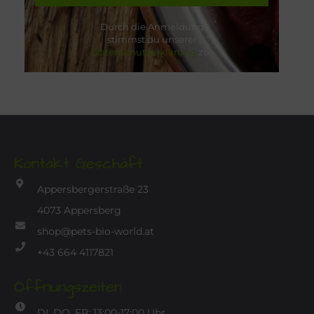
Durch die Anmeldung
stimmst du unserer
Datenschutzerklärung
zu.
Kontakt Geschäft
Appersbergerstraße 23
4073 Appersberg
shop@pets-bio-world.at
+43 664 4117821
Öffnungszeiten
DI, DO, FR: 13:00-17:00 Uhr