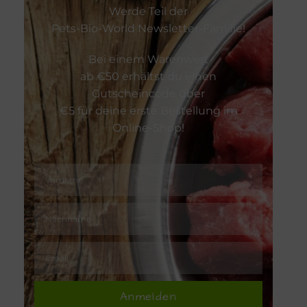
Werde Teil der
Zahnpflege
Pets-Bio-World Newsletter-Familie!
Bei einem Warenwert
Zeckenschu
ab €50 erhältst du einen
Gutscheincode über
€5 für deine erste Bestellung im
Online-Shop!
Anmelden