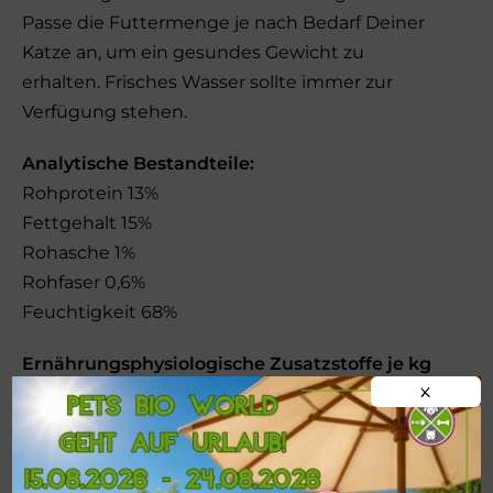
Passe die Futtermenge je nach Bedarf Deiner
Katze an, um ein gesundes Gewicht zu
erhalten. Frisches Wasser sollte immer zur
Verfügung stehen.
Analytische Bestandteile:
Rohprotein 13%
Fettgehalt 15%
Rohasche 1%
Rohfaser 0,6%
Feuchtigkeit 68%
Ernährungsphysiologische Zusatzstoffe je kg
X
Alleinfuttermittel:
Vitamin D₃ 180 IE, Cholinchlorid 5,44 g, Taurin
1,91 g, Eisen-(II)-sulfat-Monohydrat 29,3 mg,
Zinkoxid 28,0 mg, Niacinamid 24,2 mg,