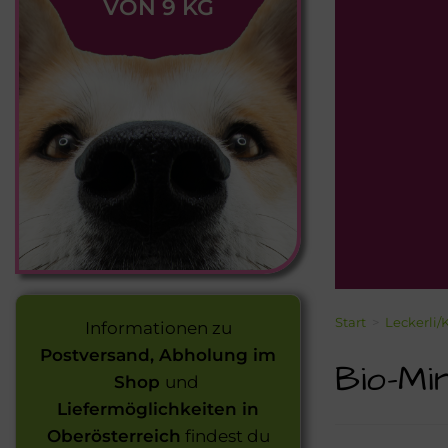
VON 9 KG
Start
>
Leckerli/
Informationen zu
Postversand, Abholung im
Bio-Mi
Shop
und
Liefermöglichkeiten in
Oberösterreich
findest du