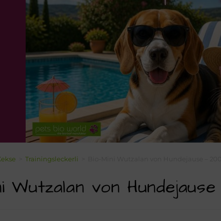
Kekse
>
Trainingsleckerli
>
Bio-Mini Wutzalan von Hundejause – 20
ni Wutzalan von Hundejause