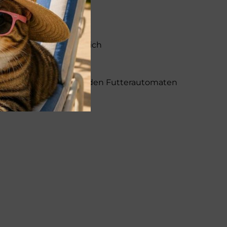
O-Geflügel aus Österreich
liche Training, Trailing, den Futterautomaten