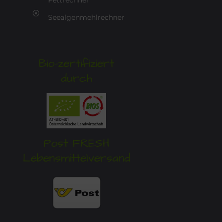
Fettrechner
Seealgenmehlrechner
Bio-zertifiziert
durch
Post FRESH
Lebensmittelversand