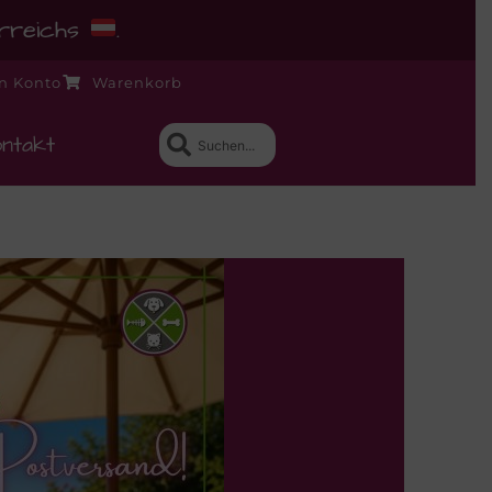
erreichs
.
n Konto
Warenkorb
ntakt