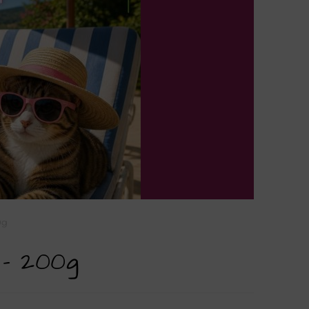
0g
 – 200g