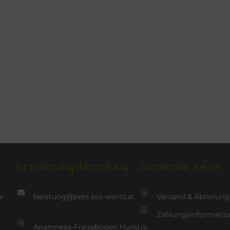
Ernährungsberatung
Generelle Infos
hr
beratung@pets-bio-world.at
Versand & Abholung
Zahlungsinformatio
Anamnese-Fragebogen Hund