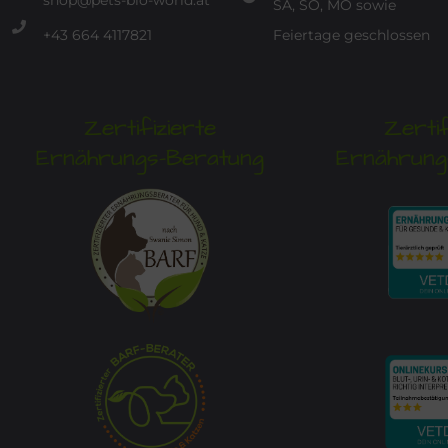
shop@pets-bio-world.at
SA, SO, MO sowie
+43 664 4117821
Feiertage geschlossen
Zertifizierte
Zertif
Ernährungs-Beratung
Ernährung