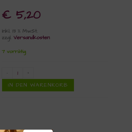
€
5,20
inkl. 13 % MwSt.
zzgl.
Versandkosten
7 vorrätig
-
+
IN DEN WARENKORB