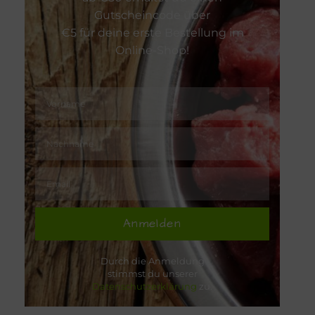
Gutscheincode über
€5 für deine erste Bestellung im
Online-Shop!
Anmelden
Durch die Anmeldung
stimmst du unserer
Datenschutzerklärung
zu.