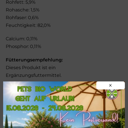
Rohfett: 5,9%
Rohasche: 1,5%
Rohfaser: 0,6%
Feuchtigkeit: 82,0%
Calcium: 0,11%
Phosphor: 0,11%
Fütterungsempfehlung:
Dieses Produkt ist ein
Ergänzungsfuttermittel.
X
100g decken ca. 40% des täglichen
Energiebedarfs einer normal aktiven Katze
(4kg).
Immer frisches Wasser anbieten.