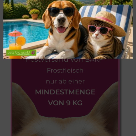
Kühl und trocken lagern.
Premium Bio-Ergänzungsfuttermittel für
Katzen
!!!WICHTIG!!!
Postversand von
BARF-
Frostfleisch
nur ab einer
MINDESTMENGE
VON 9 KG