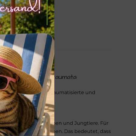
Stress, Angst & Traumata
ngstliche, unsichere, traumatisierte und
läfrig zu machen.
ter, also auch für Welpen und Jungtiere. Für
 kg Gewicht oral zu geben. Das bedeutet, dass