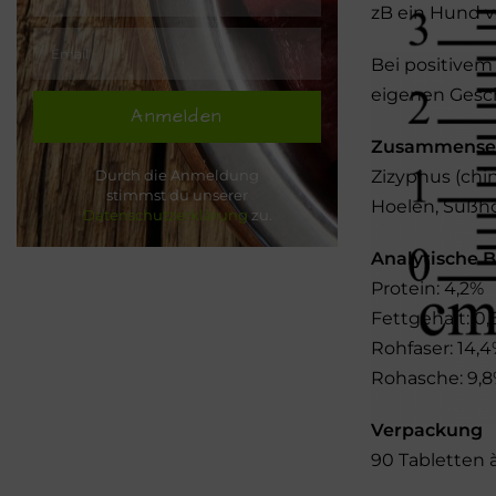
zB ein Hund v
Bei positivem
eigenen Gesc
Anmelden
Zusammense
Zizyphus (chi
Durch die Anmeldung
stimmst du unserer
Hoelen, Süßho
Datenschutzerklärung
zu.
Analytische B
Protein: 4,2%
Fettgehalt: 0
Rohfaser: 14,
Rohasche: 9,
Verpackung
90 Tabletten 