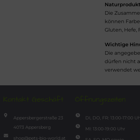
Naturproduk
Die Zusammens
können Farbe,
Gluten, Hefe, 
Wichtige Hin
Die angegebe
dürfen nicht 
verwendet wer
Kontakt Geschäft
Öffnungszeiten
Appersbergerstraße 23
DI, DO, FR: 13:00-17:00 U
4073 Appersberg
MI: 13:00-19:00 Uhr
shop@pets-bio-world.at
SA, SO, MO sowie