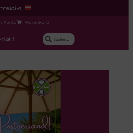
erreichs
.
n Konto
Warenkorb
ntakt