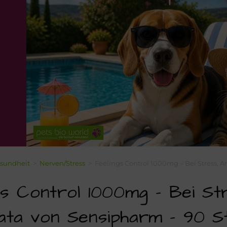
sundheit
>
Nerven/Stress
>
Feelings Control 1000mg – Bei Stress, 
gs Control 1000mg – Bei St
ta von Sensipharm – 90 S