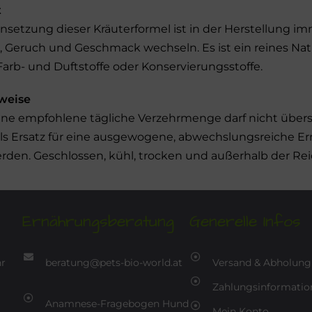
t
etzung dieser Kräuterformel ist in der Herstellung imme
 Geruch und Geschmack wechseln. Es ist ein reines Na
Farb- und Duftstoffe oder Konservierungsstoffe.
weise
ne empfohlene tägliche Verzehrmenge darf nicht über
als Ersatz für eine ausgewogene, abwechslungsreiche 
den. Geschlossen, kühl, trocken und außerhalb der Re
Ernährungsberatung
Generelle Infos
hr
beratung@pets-bio-world.at
Versand & Abholung
Zahlungsinformatio
Anamnese-Fragebogen Hund
Mein Konto