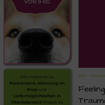
VON 9 KG
Start
>
Hundege
Informationen zu
Postversand, Abholung im
Feelin
Shop
und
Liefermöglichkeiten in
Trauma
Oberösterreich
findest du