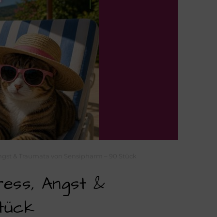
Angst & Traumata von Sensipharm – 90 Stück
ress, Angst &
tück