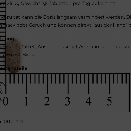
on 25 kg Gewicht 2,5 Tabletten pro Tag bekommt.
 Resultat kann die Dosis langsam vermindert werden. 
hmack oder Geruch und können direkt “aus der Hand” 
tzung
nesische Dattel), Austernmuschel, Anemarrhena, Ligustic
lzwurzel, Binder.
estandteile
,6%
4%
8%
à 1000 mg