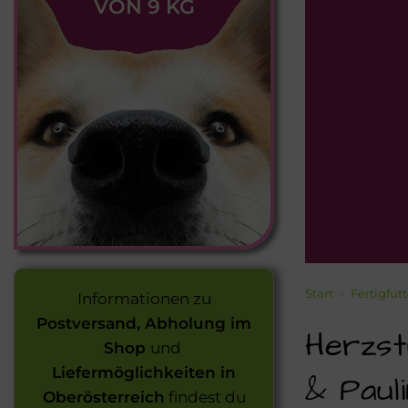
VON 9 KG
Start
>
Fertigfut
Informationen zu
Postversand, Abholung im
Herzst
Shop
und
Liefermöglichkeiten in
& Paul
Oberösterreich
findest du