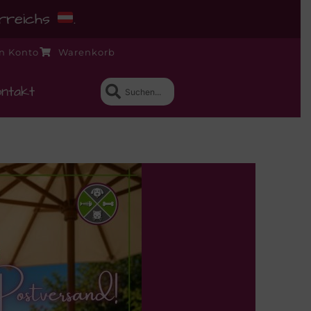
erreichs
.
n Konto
Warenkorb
ntakt