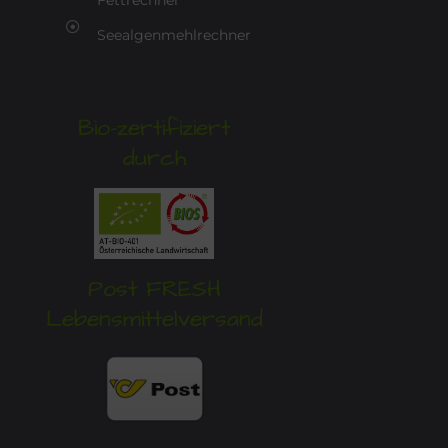
Fettrechner
Seealgenmehlrechner
Bio-zertifiziert
durch
Post FRESH
Lebensmittelversand