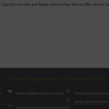
im Glas für Hunde auf Basis natürlicher Rohstoffe, deren
Ernährungsberatung
Generelle Infos
hr
beratung@pets-bio-world.at
Versand & Abholung
Zahlungsinformatio
Anamnese-Fragebogen Hund