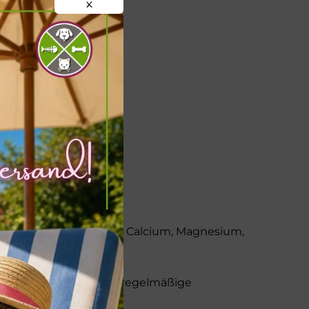
X
ssern und sind reich an Calcium, Magnesium,
nd ist eine sinnvolle, regelmäßige