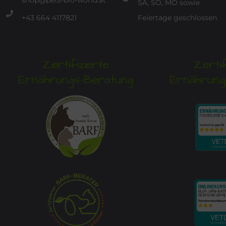
shop@pets-bio-world.at
SA, SO, MO sowie
+43 664 4117821
Feiertage geschlossen
Zertifizierte
Zertif
Ernährungs-Beratung
Ernährung