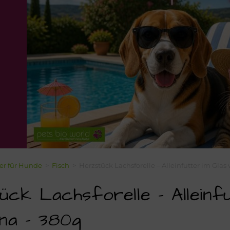
ter für Hunde
>
Fisch
>
Herzstück Lachsforelle – Alleinfutter im Glas
ück Lachsforelle – Alleinf
ina – 380g