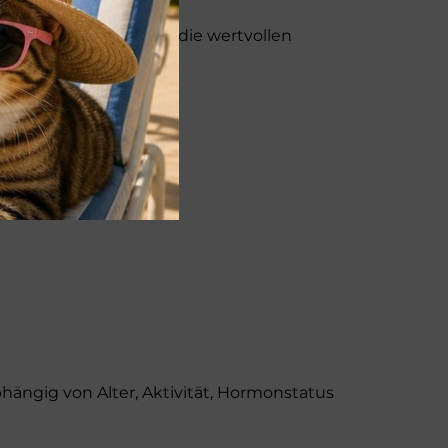
as gegart, so bleiben die wertvollen
enzahn
 zugesetzt werden.
bhängig von Alter, Aktivität, Hormonstatus