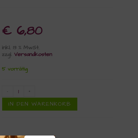
€
6,80
inkl. 13 % MwSt.
zzgl.
Versandkosten
5 vorrätig
-
+
IN DEN WARENKORB