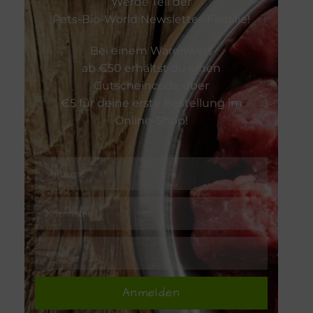
Werde Teil der
Zahnpflege
Pets-Bio-World Newsletter-Familie!
Bei einem Warenwert
Zeckenschu
ab €50 erhältst du einen
Gutscheincode über
€5 für deine erste Bestellung im
Online-Shop!
Anmelden