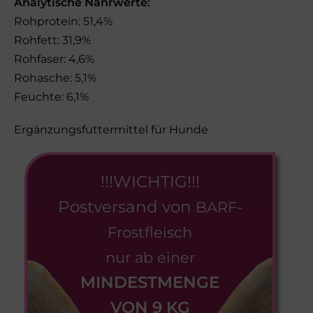
Analytische Nährwerte:
Rohprotein: 51,4%
Rohfett: 31,9%
Rohfaser: 4,6%
Rohasche: 5,1%
Feuchte: 6,1%
Ergänzungsfuttermittel für Hunde
!!!WICHTIG!!!
Postversand von
BARF-
Frostfleisch
nur ab einer
MINDESTMENGE
VON 9 KG