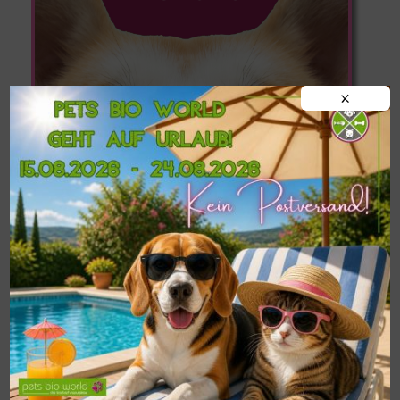
X
Informationen zu
Postversand,
Abholung im Shop
und
Liefermöglichkeiten in
Oberösterreich
findest du hier!