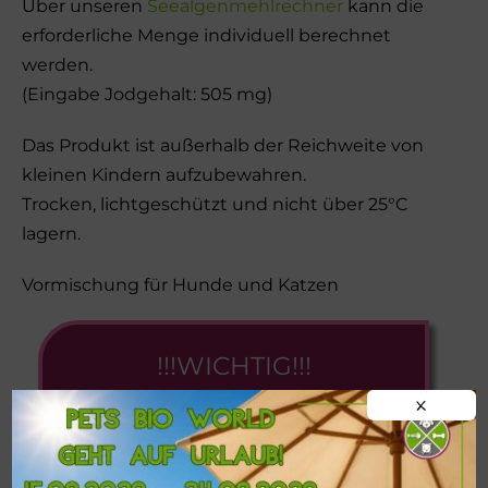
Über unseren
Seealgenmehlrechner
kann die
erforderliche Menge individuell berechnet
werden.
(Eingabe Jodgehalt: 505 mg)
Das Produkt ist außerhalb der Reichweite von
kleinen Kindern aufzubewahren.
Trocken, lichtgeschützt und nicht über 25°C
lagern.
Vormischung für Hunde und Katzen
!!!WICHTIG!!!
Postversand von
BARF-
X
Frostfleisch
nur ab einer