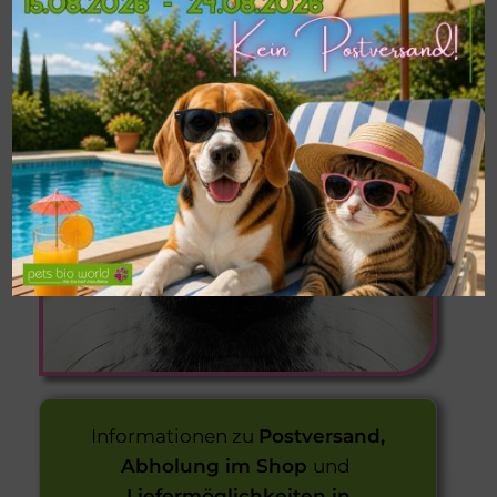
MINDESTMENGE
VON 9 KG
Informationen zu
Postversand,
Abholung im Shop
und
Liefermöglichkeiten in