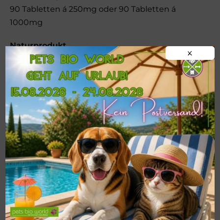
90 Tabletten á 250mg oder 90 Tabletten á
1000mg
Naturprodukt
X
Die Zusammensetzung dieser Kräuterformel
ist in der Herstellung immer gleich, aber da es
ein Naturprodukt ist können Farbe, Geruch
und Geschmack wechseln. Es ist ein reines
Naturprodukt, ohne chemische Zusätze, wie
Gluten, Hefe, Farb- und Duftstoffe oder
Konservierungsstoffe.
Wichtige Hinweise
Die angegebene empfohlene tägliche
Verzehrmenge darf nicht überschritten
werden. Nahrungsergänzungsmittel dürfen
nicht als Ersatz für eine ausgewogene,