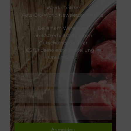
Werde Teil der
Zahnpflege
Pets-Bio-World Newsletter-Familie!
Bei einem Warenwert
Zeckenschu
ab €50 erhältst du einen
Gutscheincode über
€5 für deine erste Bestellung im
Online-Shop!
Anmelden