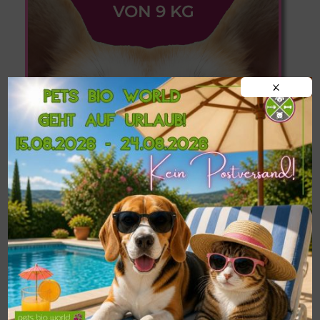
VON 9 KG
X
Informationen zu
Postversand,
Abholung im Shop
und
Liefermöglichkeiten in
Oberösterreich
findest du hier!