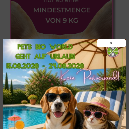
MINDESTMENGE
VON 9 KG
X
Informationen zu
Postversand,
Abholung im Shop
und