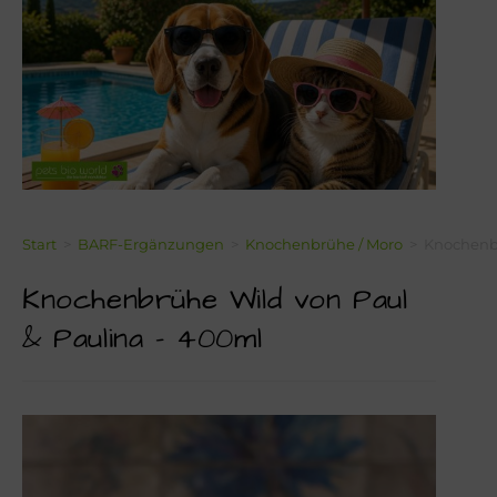
Über Mich!
Unser Team!
Blog
Kontakt
Napf-Wissen!
Start
>
BARF-Ergänzungen
>
Knochenbrühe / Moro
>
Knochenbr
Knochenbrühe Wild von Paul
Terminvereinbarung
& Paulina – 400ml
Newsletter Anmeldung
Zahlungsinformation
Seealgenmehl-Rechner für Hunde und Katzen #2