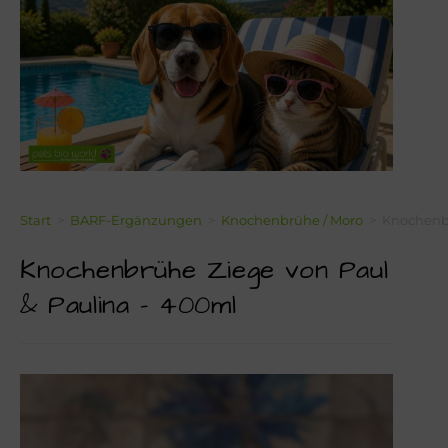
Über Mich!
Unser Team!
Blog
Kontakt
Napf-Wissen!
Start
>
BARF-Ergänzungen
>
Knochenbrühe / Moro
>
Knochenbr
Knochenbrühe Ziege von Paul
Terminvereinbarung
& Paulina – 400ml
Newsletter Anmeldung
Zahlungsinformation
Seealgenmehl-Rechner für Hunde und Katzen #2