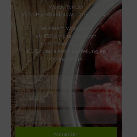
Werde Teil der
Zahnpflege
Pets-Bio-World Newsletter-Familie!
Bei einem Warenwert
Zeckenschu
ab €50 erhältst du einen
Gutscheincode über
€5 für deine erste Bestellung im
Online-Shop!
Anmelden