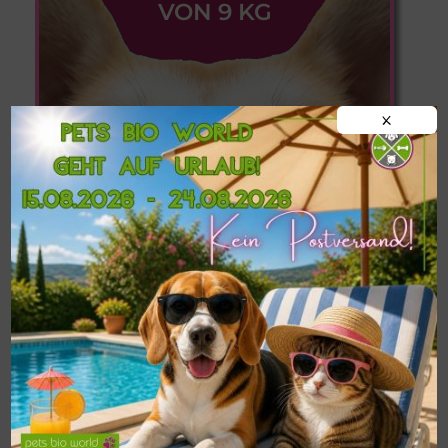
VON 9 KG
X
Informationen zu
Postversand,
Abholung im Shop
und
Liefermöglichkeiten in
Oberösterreich
findest du hier!