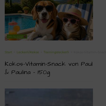
Über Mich!
Unser Team!
Blog
Kontakt
Napf-Wissen!
Start
>
Leckerli/Kekse
>
Trainingsleckerli
>
Kokos-Vitamin-Snack
Kokos-Vitamin-Snack von Paul
Terminvereinbarung
& Paulina – 150g
Newsletter Anmeldung
Zahlungsinformation
Seealgenmehl-Rechner für Hunde und Katzen #2