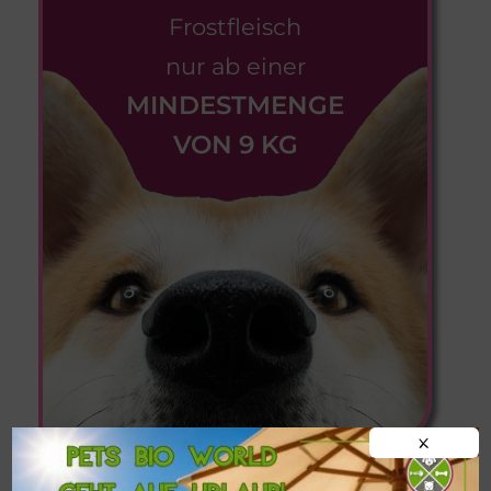
Frostfleisch
nur ab einer
MINDESTMENGE
VON 9 KG
X