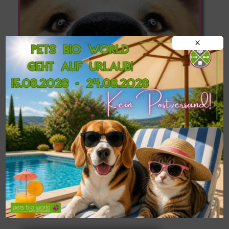
X
Informationen zu
Postversand,
Abholung im Shop
und
Liefermöglichkeiten in
Oberösterreich
findest du hier!
Kategorien