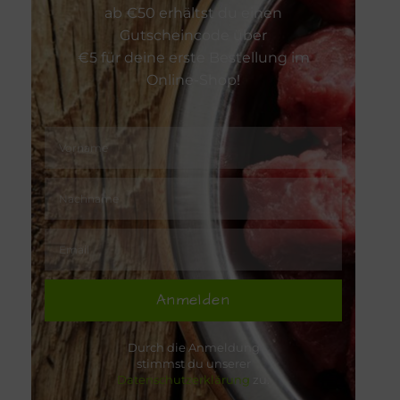
Zeckenschu
ab €50 erhältst du einen
Gutscheincode über
€5 für deine erste Bestellung im
Online-Shop!
Anmelden
Durch die Anmeldung
stimmst du unserer
Datenschutzerklärung
zu.