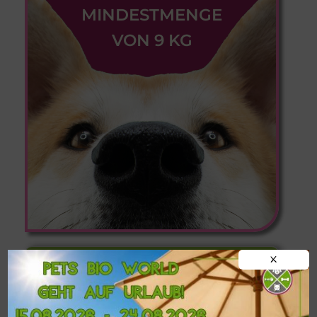
MINDESTMENGE
VON 9 KG
X
Informationen zu
Postversand,
Abholung im Shop
und
Liefermöglichkeiten in