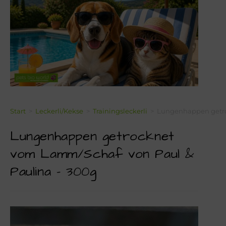
Über Mich!
Unser Team!
Blog
Kontakt
Napf-Wissen!
Start
>
Leckerli/Kekse
>
Trainingsleckerli
>
Lungenhappen getro
Lungenhappen getrocknet
Terminvereinbarung
vom Lamm/Schaf von Paul &
Newsletter Anmeldung
Paulina – 300g
Zahlungsinformation
Seealgenmehl-Rechner für Hunde und Katzen #2