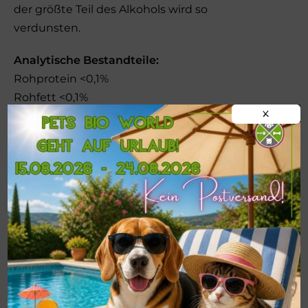
der größte Teil des Alkohols wird so
verdunsten.
Analytische Bestandteile:
Rohprotein <0,1%
Rohfett <0,1%
X
Rohfaser <0,1%
Rohasche <0,1%
Natrium 0,002%
Ergänzungsfuttermittel für Hunde und
Katzen
!!!WICHTIG!!!
Postversand von
BARF-
Frostfleisch