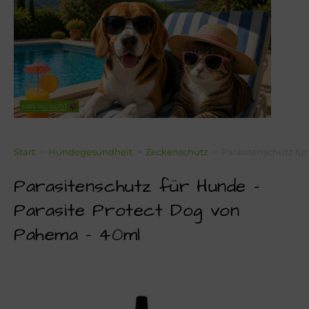
Über Mich!
Unser Team!
Blog
Kontakt
Napf-Wissen!
Start
>
Hundegesundheit
>
Zeckenschutz
>
Parasitenschutz fü
Parasitenschutz für Hunde –
Terminvereinbarung
Parasite Protect Dog von
Newsletter Anmeldung
Pahema – 40ml
Zahlungsinformation
Seealgenmehl-Rechner für Hunde und Katzen #2