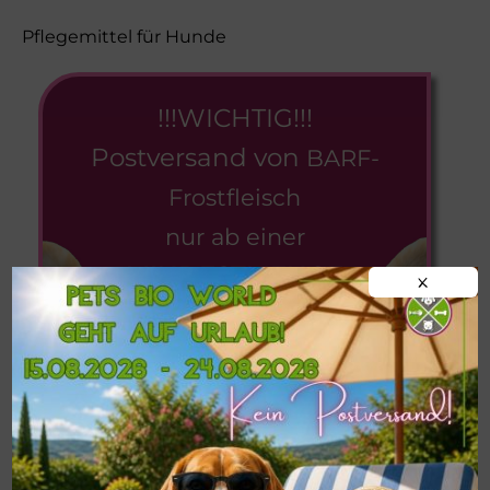
Pflegemittel für Hunde
!!!WICHTIG!!!
Postversand von
BARF-
Frostfleisch
nur ab einer
MINDESTMENGE
X
VON 9 KG