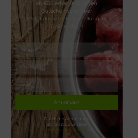
ab €50 erhältst du einen
Gutscheincode über
€5 für deine erste Bestellung im
Online-Shop!
Anmelden
Durch die Anmeldung
stimmst du unserer
Datenschutzerklärung
zu.