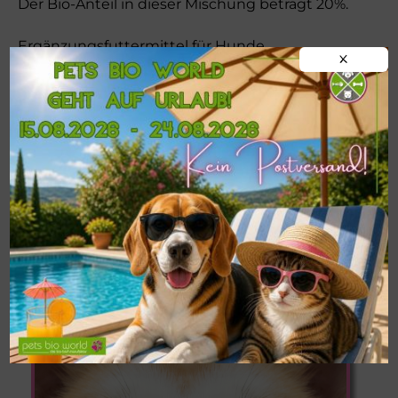
Der Bio-Anteil in dieser Mischung beträgt 20%.
Ergänzungsfuttermittel für Hunde
X
!!!WICHTIG!!!
Postversand von
BARF-
Frostfleisch
nur ab einer
MINDESTMENGE
VON 9 KG