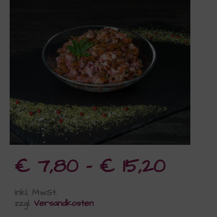
€
7,80
–
€
15,20
inkl. MwSt.
zzgl.
Versandkosten