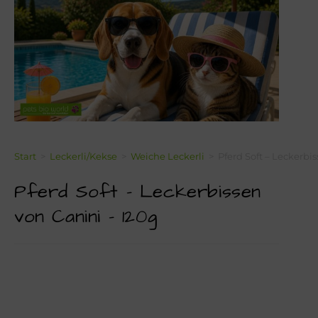
Über Mich!
Unser Team!
Blog
Kontakt
Napf-Wissen!
Start
>
Leckerli/Kekse
>
Weiche Leckerli
>
Pferd Soft – Leckerbi
Pferd Soft – Leckerbissen
Terminvereinbarung
von Canini – 120g
Newsletter Anmeldung
Zahlungsinformation
Seealgenmehl-Rechner für Hunde und Katzen #2