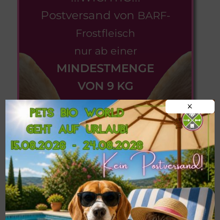
Postversand von
BARF-
Frostfleisch
nur ab einer
MINDESTMENGE
VON 9 KG
X