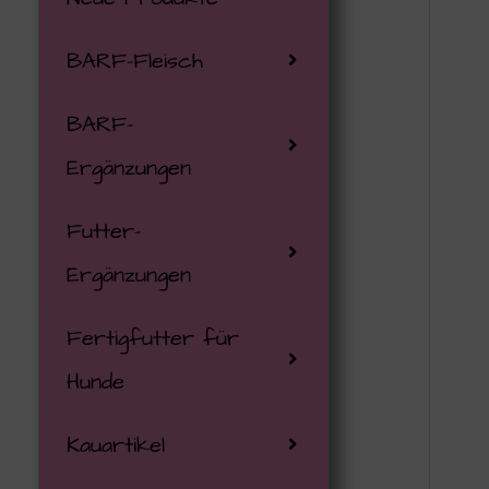
BARF-Fleisch
BARF-Hunde
Calciumersat
Barf Kultur
Bio-Rind
Fisch
Leckerli
Analdrüsen
Backmatten
BARF-Katze
Knochenmehl
gefriergetr
BARF-
BARF-Katze
Bio-Colostru
Fisch
Geflügel
Atemwege
BARF-Litera
Nahrungserg
Ergänzungen
Gemüse / Fl
Insekten Lec
Katze
Bio-Ente
Biogena Pets
Bio-Geflügel
Lamm/Ziege
Augen/Ohren
Futtertuben
Futter-
Jod-Lieferan
Leckerli mit 
Nassfutter K
Bio-Fisch
DHN Swanie 
Lamm / Zieg
Pferd
Bewegungsap
Pflegeprodu
Ergänzungen
Knochenbrüh
Trainingslecke
Leckerlies K
Bio-Huhn
Hildegards
Obst / Gemü
Rind/Schwein
Entgiftung
Schleckmatt
Fertigfutter für
Öle
Veggi Kekse
Katzenspielze
Lamm / Sch
Humanzusätz
Pferd / Exo
Veggie
Haut/Pfoten/
Sicherheitsl
Hunde
Omega-3 Quel
Weiche Leck
Zeckenschut
Bio-Pute
Komplettergä
Wild / Kaninc
Wild/Kaninch
Hormone
Sonstiges
Kauartikel
Vitamine
Hundeeis