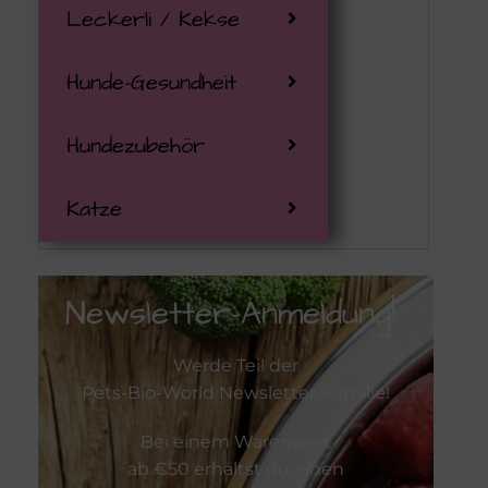
Bio-Rind
Napani
Hundesmooth
Immunsystem
Spielsachen
Leckerli / Kekse
Bio-Ziege / B
Pahema
Trockenbar
Leber/Niere
Hunde-Gesundheit
Kaninchen
Sonnenmoor
Trockenfutt
Nerven/Stre
Hundezubehör
Pferd
TCM Rezept
Magen/Darm
Katze
Wild
Vitalpilze für
Senior
Newsletter-Anmeldung!
Waldkraft
Würmer & C
Werde Teil der
Zahnpflege
Pets-Bio-World Newsletter-Familie!
Bei einem Warenwert
Zeckenschu
ab €50 erhältst du einen