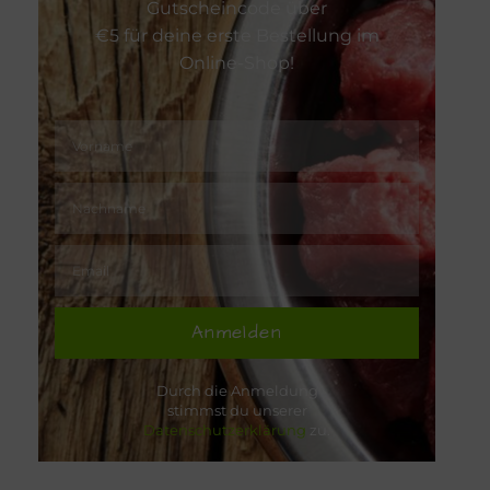
Gutscheincode über
€5 für deine erste Bestellung im
Online-Shop!
Anmelden
Durch die Anmeldung
stimmst du unserer
Datenschutzerklärung
zu.