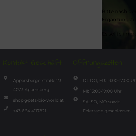
Bitte nach de
Ergänzungsfut
Es sollte imm
Kontakt Geschäft
Öffnungszeiten
Appersbergerstraße 23
DI, DO, FR: 13:00-17:00 U
4073 Appersberg
MI: 13:00-19:00 Uhr
shop@pets-bio-world.at
SA, SO, MO sowie
+43 664 4117821
Feiertage geschlossen