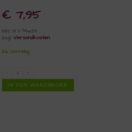
€
7,95
inkl. 13 % MwSt.
zzgl.
Versandkosten
26 vorrätig
-
+
IN DEN WARENKORB