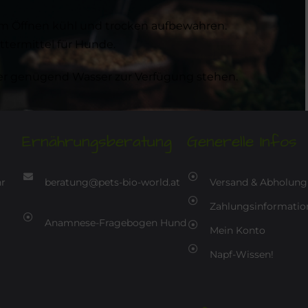
m Öffnen kühl und trocken aufbewahren.
termittel für Hunde.
er genügend Wasser zur Verfügung stehen.
Ernährungsberatung
Generelle Infos
hr
beratung@pets-bio-world.at
Versand & Abholung
Zahlungsinformatio
Anamnese-Fragebogen Hund
Mein Konto
Napf-Wissen!