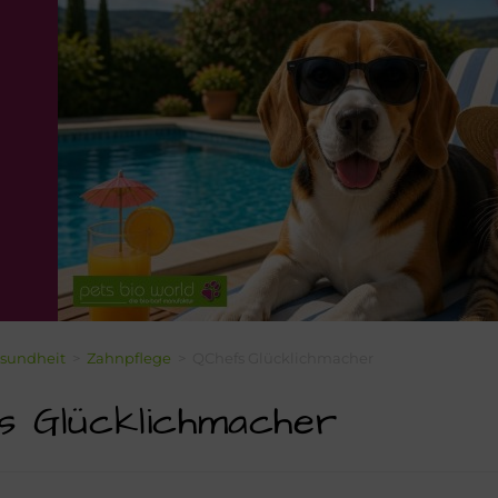
sundheit
>
Zahnpflege
>
QChefs Glücklichmacher
s Glücklichmacher