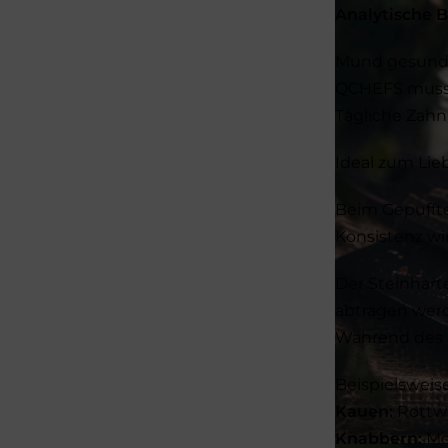
Analytische B
Mund gesund =
QCHEFS muss 
Tägliche Zahn
Ideal zum Lie
Beim Gepuffte
Konsistenz wi
Der Steinhart
abtragen werd
Während des K
Beispielsweise
Kauen:
Rottwe
Knabbern:
Mop