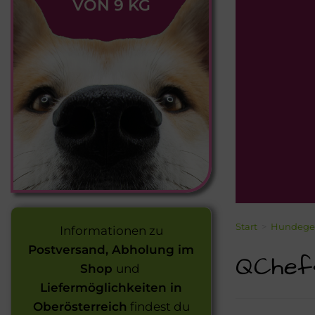
VON 9 KG
Start
>
Hundege
Informationen zu
Postversand, Abholung im
QChef
Shop
und
Liefermöglichkeiten in
Oberösterreich
findest du