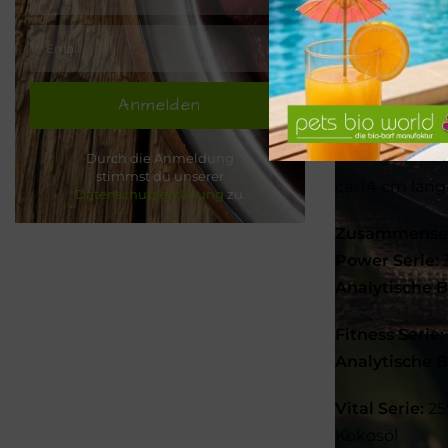
Sorten:
– Gepuffter B
– Gepuffter B
Anmelden
– Gepuffter Re
– Steinharter
Durch die Anmeldung
stimmst du unserer
ca. 14 cm lang
Datenschutzerklärung
zu.
Zusammense
Power Serie:
3
Analytische B
Fitness Serie:
Analytische B
Vital Serie:
25
Kokosöl