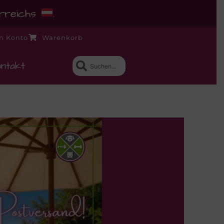
erreichs
.
n Konto
Warenkorb
ntakt