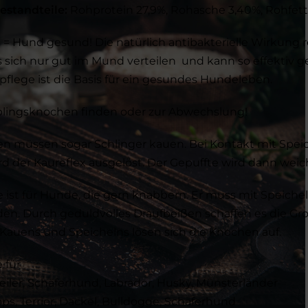
estandteile:
Rohprotein 27,9%, Rohasche 3,40%, Rohfett
 Hund gesund! Die natürlich antibakterielle Wirkung r
sich nur gut im Mund verteilen und kann so effektiv 
pflege ist die Basis für ein gesundes Hundeleben.
blingsknochen finden oder zur Abwechslung!
n müssen sogar Schlinger kauen. Bei Kontakt mit Speich
rd der Kaureflex ausgelöst. Der Gepuffte wird dann wei
e ist für Hunde, die gern knabbern. Er muss mit Speic
en. Durch geduldvolles Draufbeißen schaffen es die Gr
auens und Speichelns lösen sich die Knochen auf.
 für
iler, Schäferhund, Labrador, Husky, Münsterländer
s, Terrier, Dackel, Bulldogge, Schäferhund