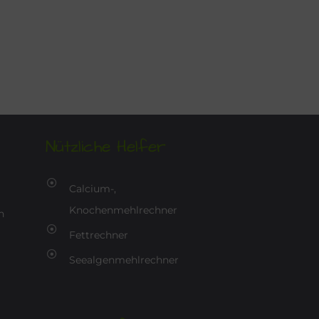
Nützliche Helfer
Calcium-,
Knochenmehlrechner
n
Fettrechner
Seealgenmehlrechner