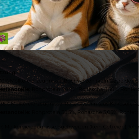
uchweizen (kein Getreide)
uchweizen + Johannisbrot – fruchtiger Geschmack
is mit extra Käse
 Buchweizen
tzung:
0% Molkereierzeugnisse, Buchweizen (kein Getreide), Gly
estandteile:
Rohprotein 40,9%, Rohasche 3,58%, Rohfett
35% Molkereierzeugnisse, Reis, Glyzerin (aus Kokosöl), R
estandteile:
Rohprotein 38,5%, Rohasche 3,05%, Rohfett 
% Molkereierzeugnisse,Buchweizen (kein Getreide),Johann