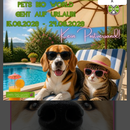
X
!!!WICHTIG!!!
Postversand von
BARF-
Frostfleisch
nur ab einer
MINDESTMENGE
VON 9 KG