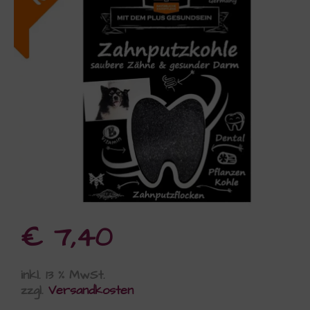
€
7,40
inkl. 13 % MwSt.
zzgl.
Versandkosten