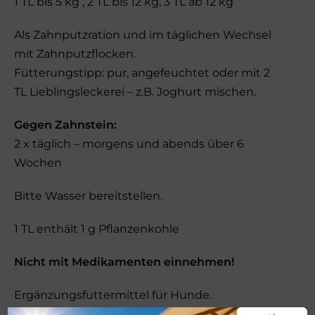
1 TL bis 5 kg , 2 TL bis 12 kg, 3 TL ab 12 kg
Als Zahnputzration und im täglichen Wechsel
mit Zahnputzflocken.
Fütterungstipp: pur, angefeuchtet oder mit 2
TL Lieblingsleckerei – z.B. Joghurt mischen.
Gegen Zahnstein:
2 x täglich – morgens und abends über 6
Wochen
Bitte Wasser bereitstellen.
1 TL enthält 1 g Pflanzenkohle
Nicht mit Medikamenten einnehmen!
Ergänzungsfuttermittel für Hunde.