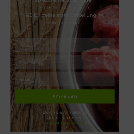
ab €50 erhältst du einen
Gutscheincode über
€5 für deine erste Bestellung im
Online-Shop!
Anmelden
Durch die Anmeldung
stimmst du unserer
Datenschutzerklärung
zu.