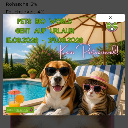
Rohasche: 3%
Feuchtigkeit: 4%
X
Einzelfuttermittel
!!!WICHTIG!!!
Postversand von
BARF-
Frostfleisch
nur ab einer
MINDESTMENGE
VON 9 KG