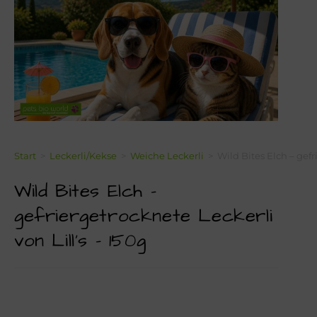
Über Mich!
Unser Team!
Blog
Kontakt
Napf-Wissen!
Start
>
Leckerli/Kekse
>
Weiche Leckerli
>
Wild Bites Elch – gefr
Wild Bites Elch –
Terminvereinbarung
gefriergetrocknete Leckerli
Newsletter Anmeldung
von Lill’s – 150g
Zahlungsinformation
Seealgenmehl-Rechner für Hunde und Katzen #2