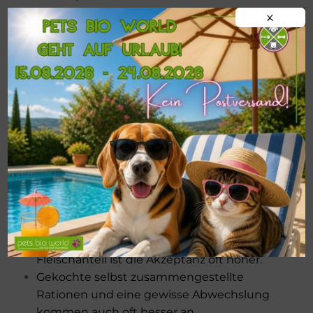
Futterkomponenten anpassen:
X
Setze auf hochwertige, frische Zutaten
und vermeide hochverarbeitete
Futtermittel und künstliche Zusatzstoffe.
Probiere verschiedene Fleischsorten und
Gemüse aus, um herauszufinden, was dein
Hund bevorzugt.
Auch der Wechsel der Futterkonsistenz
kann hilfreich sein. Manche Hunde
bevorzugen stückiges Fleisch, andere eher
gewolftes. Probiere aus, was dein Hund
bevorzugt.
Bei Futtermitteln mit einem hohen
Fleischanteil ist die Akzeptanz oft höher.
Gekochte selbst zusammengestellte
Rationen und eine gewisse Abwechslung
kommen auch oft besser an.