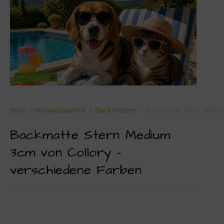
Über Mich!
Unser Team!
Blog
Kontakt
Napf-Wissen!
Start
>
Hundezubehör
>
Backmatten
>
Backmatte Stern Medium
Backmatte Stern Medium
Terminvereinbarung
3cm von Collory –
Newsletter Anmeldung
verschiedene Farben
Zahlungsinformation
Seealgenmehl-Rechner für Hunde und Katzen #2