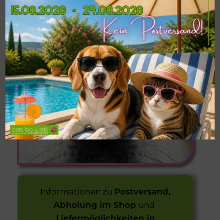
MINDESTMENGE
VON 9 KG
Informationen zu
Postversand,
Abholung im Shop
und
Liefermöglichkeiten in