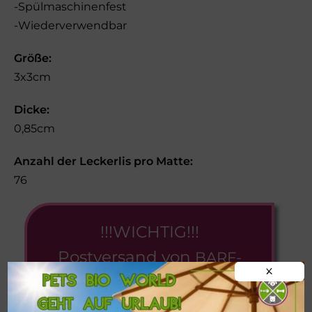
-Spülmaschinenfest
-Wiederverwendbar
Größe:
3x3cm
Dicke:
0,85cm
Anzahl der Leckerlis pro Matte:
76
!!!WICHTIG!!!
Postversand von
BARF-
X
Frostfleisch
nur ab einer