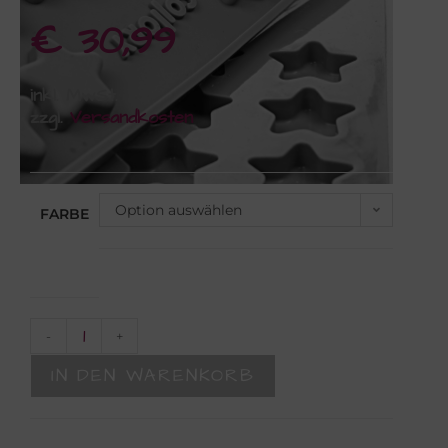
€
30,99
inkl. MwSt.
zzgl.
Versandkosten
Option auswählen
FARBE
-
+
IN DEN WARENKORB