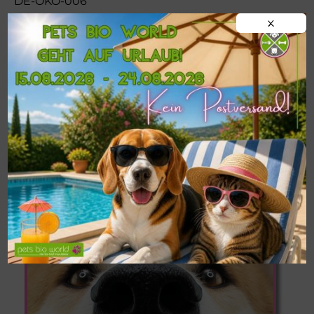
DE-ÖKO-006
X
!!!WICHTIG!!!
Postversand von
BARF-
Frostfleisch
nur ab einer
MINDESTMENGE
VON 9 KG