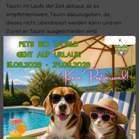
Taurin im Laufe der Zeit abbaut, ist es
empfehlenswert, Taurin dazuzugeben, da
dieses nicht überdosiert werden kann und ein
Zuviel an Taurin ausgeschieden wird.
X
Ergänzungsfuttermittel für Katzen
AT-BIO-401
!!!WICHTIG!!!
Postversand von
BARF-
Frostfleisch
nur ab einer
MINDESTMENGE