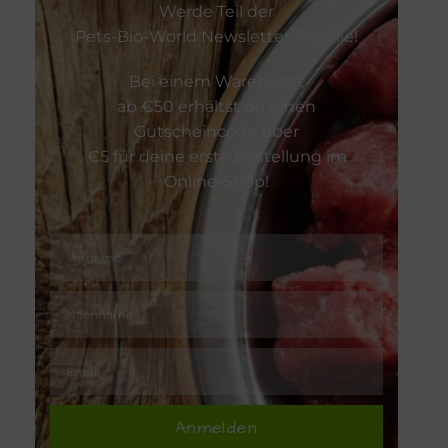
Werde Teil der
Zahnpflege
Pets-Bio-World Newsletter-Familie!
Bei einem Warenwert
Zeckenschu
ab €50 erhältst du einen
Gutscheincode über
€5 für deine erste Bestellung im
Online-Shop!
Anmelden