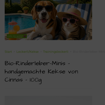
Über Mich!
Unser Team!
Blog
Kontakt
Napf-Wissen!
Start
>
Leckerli/Kekse
>
Trainingsleckerli
>
Bio-Rinderleber-Min
Bio-Rinderleber-Minis –
Terminvereinbarung
handgemachte Kekse von
Newsletter Anmeldung
Cinnas – 100g
Zahlungsinformation
Seealgenmehl-Rechner für Hunde und Katzen #2