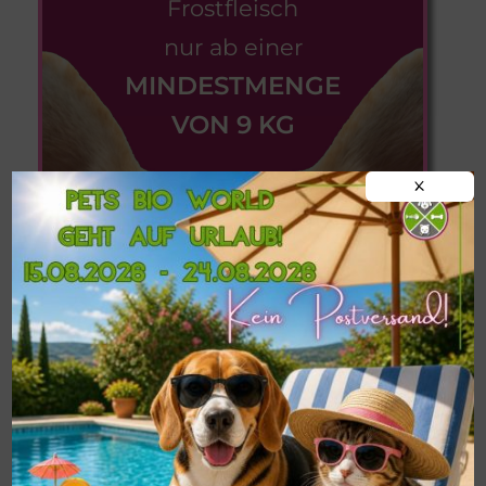
Frostfleisch
nur ab einer
MINDESTMENGE
VON 9 KG
X
Informationen zu
Postversand,