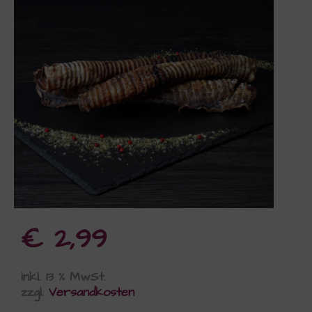
€
2,99
inkl. 13 % MwSt.
zzgl.
Versandkosten