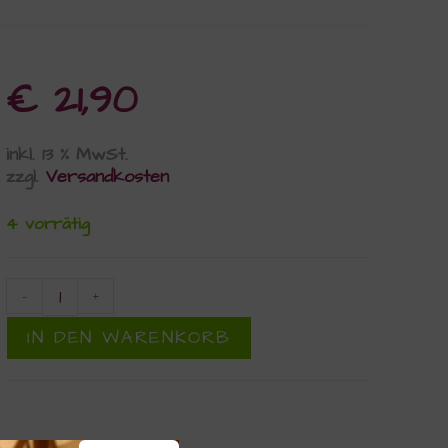
€
21,90
inkl. 13 % MwSt.
zzgl.
Versandkosten
4 vorrätig
-
+
IN DEN WARENKORB