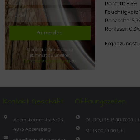
Rohfett: 8,6%
Feuchtigkeit: 
Rohasche: 5,3
Rohfaser: 0,3
Anmelden
Ergänzungsfut
Durch die Anmeldung
stimmst du unserer
Datenschutzerklärung
zu.
Kontakt Geschäft
Öffnungszeiten
Appersbergerstraße 23
DI, DO, FR: 13:00-17:00 U
4073 Appersberg
MI: 13:00-19:00 Uhr