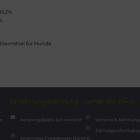
15,2%
%
%
termittel für Hunde
Ernährungsberatung
Generelle Infos
hr
beratung@pets-bio-world.at
Versand & Abholung
Zahlungsinformatio
Anamnese-Fragebogen Hund