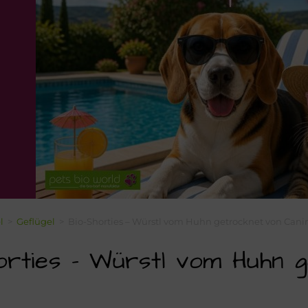
l
>
Geflügel
>
Bio-Shorties – Würstl vom Huhn getrocknet von Canin
orties – Würstl vom Huhn 
g