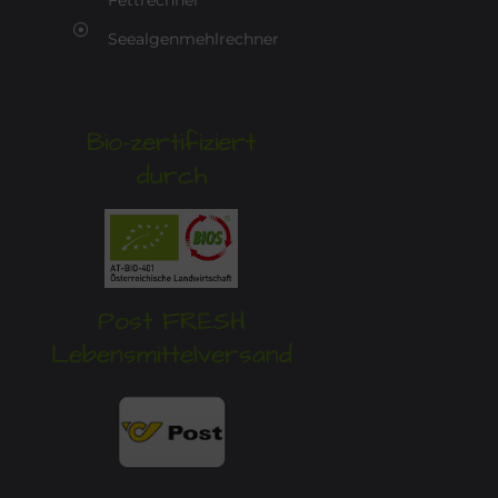
Fettrechner
Seealgenmehlrechner
Bio-zertifiziert
durch
Post FRESH
Lebensmittelversand