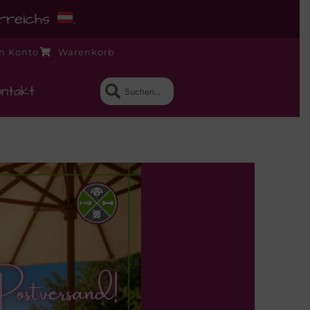
erreichs
.
n Konto
Warenkorb
ntakt