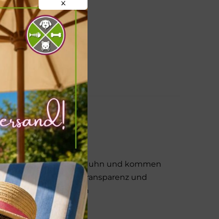
X
 Bio Muskelfleisch vom Huhn und kommen
erte Rezeptur schafft Transparenz und
n Hunden oder bekannten