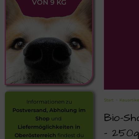
VON 9 KG
Start
>
Kauartike
Informationen zu
Postversand, Abholung im
Bio-Sh
Shop
und
Liefermöglichkeiten in
– 250
Oberösterreich
findest du