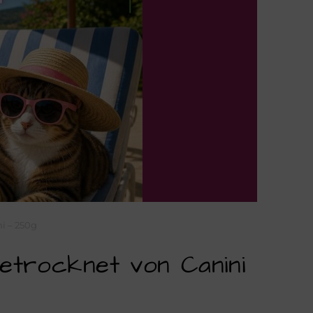
i – 250g
getrocknet von Canini