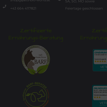
shop@pets-bio-world.at
SA, SO, MO sowie
+43 664 4117821
Feiertage geschlossen
Zertifizierte
Zertif
Ernährungs-Beratung
Ernährung