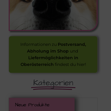
Informationen zu
Postversand,
Abholung im Shop
und
Liefermöglichkeiten in
Oberösterreich
findest du hier!
Kategorien
Neue Produkte
Zurüc
Zurüc
Zurüc
Zurüc
Zurüc
Zurüc
Zurüc
Zurüc
Zurüc