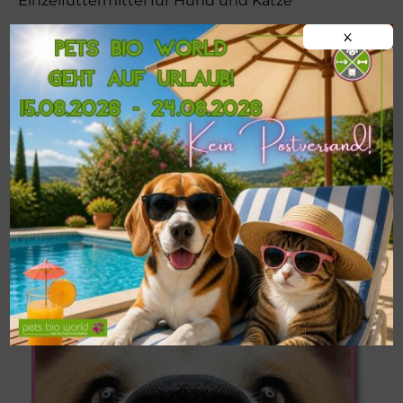
Einzelfuttermittel für Hund und Katze
X
AT-BIO-401
!!!WICHTIG!!!
Postversand von
BARF-
Frostfleisch
nur ab einer
MINDESTMENGE
VON 9 KG