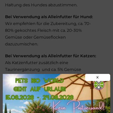
Haltung des Hundes abzustimmen.
Bei Verwendung als Alleinfutter für Hund:
Wir empfehlen für die Zubereitung, ca. 70-
80% gekochtes Fleisch mit ca. 20-30%
Gemüse oder Gemüseflocken
dazuzumischen.
Bei Verwendung als Alleinfutter für Katzen:
Als Katzenfutter zusätzlich eine
Taurinergänzung und ca. 5% Gemüse
dazumischen.
X
Das Futter ist zwar als Alleinfutter deklariert,
es sollte aber mit Seealgenmehl
(Jodversorgung) und einem hochwertigen
Fisch- bzw. Lachsöl ergänzt werden.