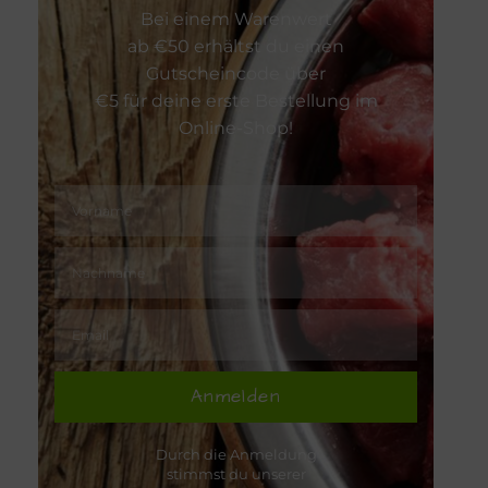
Bei einem Warenwert
Zeckenschu
ab €50 erhältst du einen
Gutscheincode über
€5 für deine erste Bestellung im
Online-Shop!
Anmelden
Durch die Anmeldung
stimmst du unserer