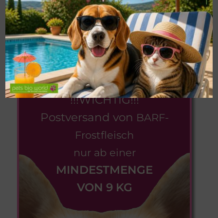
Mindestens 12 Monate ohne Kühlung haltbar,
nach dem Öffnen gekühlt lagern und
innerhalb von 3-4 Tage verbrauchen.
Alleinfuttermittel für Hunde
!!!WICHTIG!!!
Postversand von
BARF-
Frostfleisch
nur ab einer
MINDESTMENGE
VON 9 KG