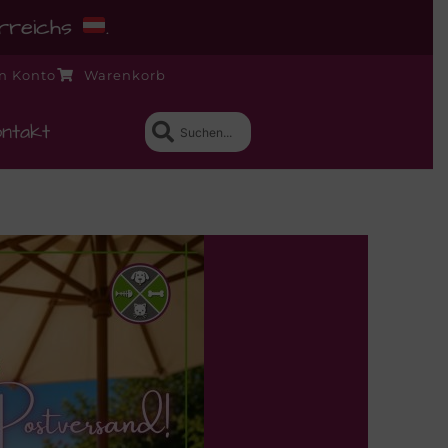
erreichs
.
n Konto
Warenkorb
ntakt