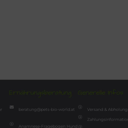
Ernährungsberatung
Generelle Infos
hr
beratung@pets-bio-world.at
Versand & Abholung
Zahlungsinformatio
Anamnese-Fragebogen Hund