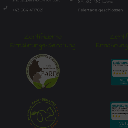
shop@pets-bio-world.at
SA, SO, MO sowie
+43 664 4117821
Feiertage geschlossen
Zertifizierte
Zertif
Ernährungs-Beratung
Ernährung