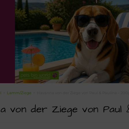
l
>
Lamm/Ziege
>
Havanna von der Ziege von Paul & Paulina – 200
a von der Ziege von Paul 