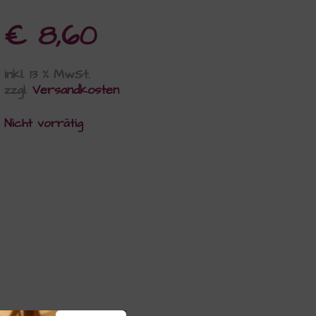
€
8,60
inkl. 13 % MwSt.
zzgl.
Versandkosten
Nicht vorrätig