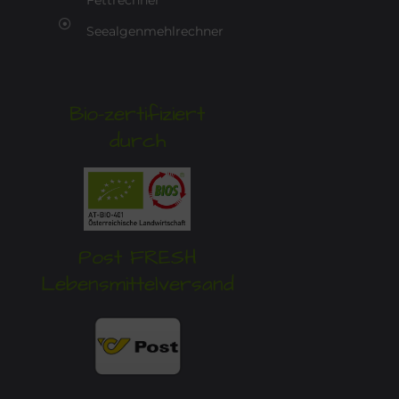
Fettrechner
Seealgenmehlrechner
Bio-zertifiziert
durch
Post FRESH
Lebensmittelversand