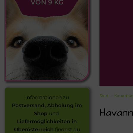
VON 9 KG
Start
>
Kauartike
Informationen zu
Postversand, Abholung im
Havann
Shop
und
Liefermöglichkeiten in
Oberösterreich
findest du