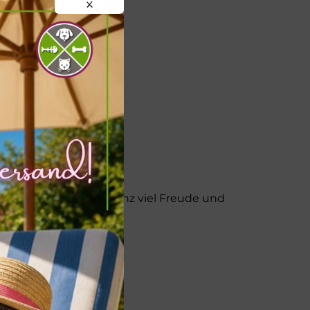
X
enhavannas steckt ganz viel Freude und