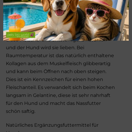
Öffnen ist das Produkt noch 2 – 3 Tage im
Kühlschrank haltbar. Falls die Dose einer
Temperatur über 28 °C ausgesetzt wird, wird
das natürlich enthaltene Kollagen flüssig,
diese Fleischbrühe entstehtganz natürlich
und der Hund wird sie lieben. Bei
Raumtemperatur ist das natürlich enthaltene
Kollagen aus dem Muskelfleisch glibberartig
und kann beim Öffnen nach oben steigen.
Dies ist ein Kennzeichen für einen hohen
Fleischanteil. Es verwandelt sich beim Kochen
langsam in Gelantine, diese ist sehr nahrhaft
für den Hund und macht das Nassfutter
schön saftig.
Natürliches Ergänzungsfuttermittel für