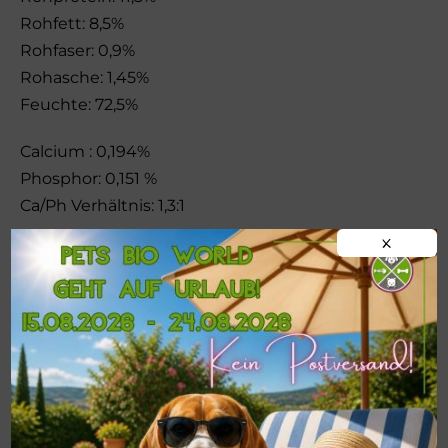
Rohfett: 8,5%
Rohfaser: 0,9%
Rohasche: 1,45%
Feuchte: 72,5%
Calcium : 0,194%
Phosphor: 0,151 %
Ca/Ph Verhältnis: 1,3:1
X
Vitamin D: 250 IE/kg
Jod: 0,51 mcg/kg
122 kcal pro 100 g
Bindemittel: Johannisbrotkernmehl
Lagerung:
Bitte kühl und trocken lagern. Nach dem