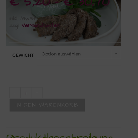
€
5,20
–
€
30,70
inkl. MwSt.
zzgl.
Versandkosten
Option auswählen
GEWICHT
-
+
IN DEN WARENKORB
Produktbeschreibung