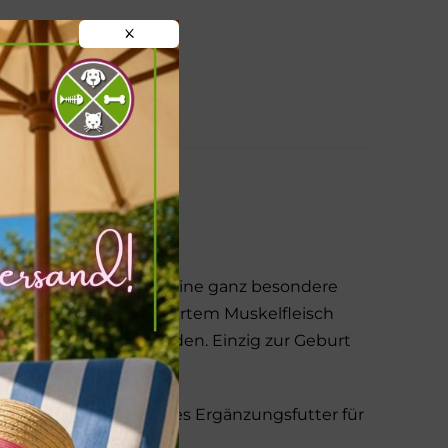
X
eine Fleischdose ist eine ganz besondere
ßlich aus schonend gegartem Muskelfleisch
 Weiden gehalten werden. Einzig zur Geburt
nstall.
ochwertiges, natürliches Ergänzungsfutter für