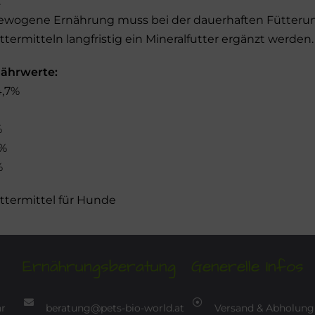
:
gewogene Ernährung muss bei der dauerhaften Fütterun
termitteln langfristig ein Mineralfutter ergänzt werden.
Nährwerte:
4,7%
%
5%
%
termittel für Hunde
Ernährungsberatung
Generelle Infos
hr
beratung@pets-bio-world.at
Versand & Abholung