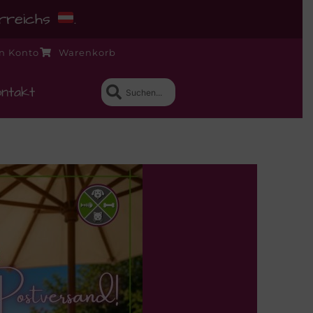
erreichs
.
n Konto
Warenkorb
ntakt