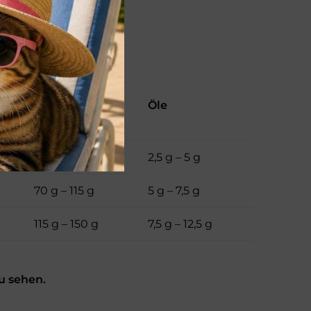
Gemüse
Öle
40 g – 70 g
2,5 g – 5 g
70 g – 115 g
5 g – 7,5 g
115 g – 150 g
7,5 g – 12,5 g
u sehen.