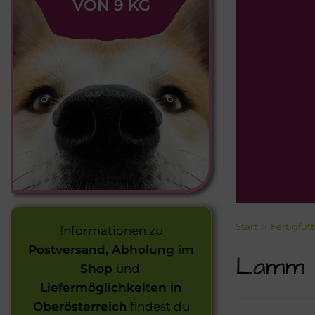
VON 9 KG
Start
>
Fertigfut
Informationen zu
Postversand, Abholung im
Lamm P
Shop
und
Liefermöglichkeiten in
Oberösterreich
findest du