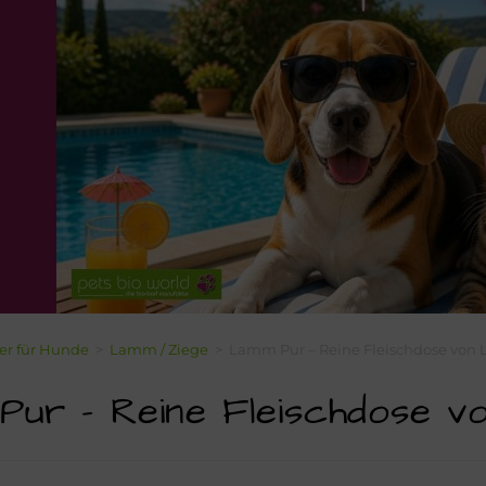
ter für Hunde
>
Lamm / Ziege
>
Lamm Pur – Reine Fleischdose von L
ur – Reine Fleischdose vo