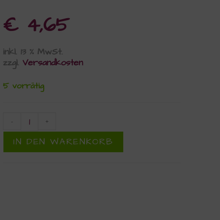
€
4,65
inkl. 13 % MwSt.
zzgl.
Versandkosten
5 vorrätig
-
+
IN DEN WARENKORB