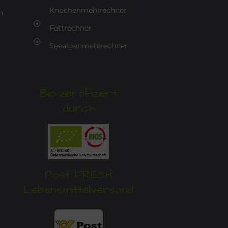
Knochenmehlrechner
n
Fettrechner
Seealgenmehlrechner
Bio-zertifiziert
durch
Post FRESH
Lebensmittelversand