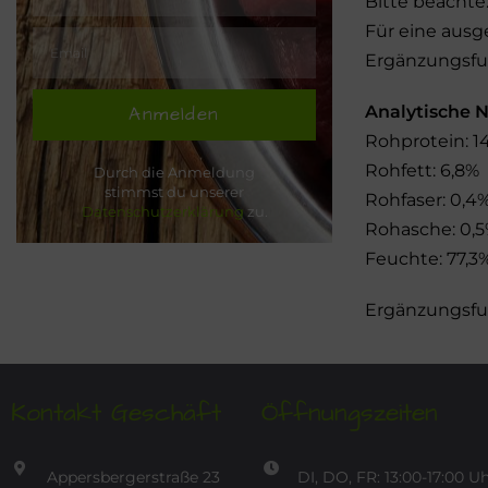
Bitte beachte
Für eine aus
Ergänzungsfut
Analytische 
Anmelden
Rohprotein: 1
Rohfett: 6,8%
Durch die Anmeldung
stimmst du unserer
Rohfaser: 0,4
Datenschutzerklärung
zu.
Rohasche: 0,
Feuchte: 77,3
Ergänzungsfut
Kontakt Geschäft
Öffnungszeiten
Appersbergerstraße 23
DI, DO, FR: 13:00-17:00 U