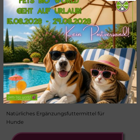
Temperatur über 28 °C ausgesetzt wird, wird
das natürlich enthaltene Kollagen flüssig,
diese Fleischbrühe entstehtganz natürlich
und der Hund wird sie lieben. Bei
Raumtemperatur ist das natürlich enthaltene
Kollagen aus dem Muskelfleisch glibberartig
und kann beim Öffnen nach oben steigen.
Dies ist ein Kennzeichen für einen hohen
Fleischanteil. Es verwandelt sich beim Kochen
langsam in Gelantine, diese ist sehr nahrhaft
für den Hund und macht das Nassfutter
schön saftig.
Natürliches Ergänzungsfuttermittel für
Hunde