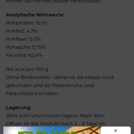
immer viel frisches Wasser bereitstellen.
Analytische Nährwerte:
Rohprotein: 10,1%
Rohfett: 4,7%
Rohfaser: 0,11%
Rohasche: 0,75%
Feuchte: 62,4%
164 kcal pro 100 g
Ohne Bindemittel – daher ist die Masse nicht
gebunden und als Fleischbrühe und
Fleischkloß enthalten.
Lagerung:
Bitte kühl und trocken lagern. Nach dem
Öffnen ist das Produkt noch 2 – 3 Tage im
X
Kühlschrank haltbar. Falls die Dose einer